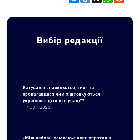
Вибір редакції
Катування, насильство, тиск та
пропаганда: з чим зіштовхуються
українські діти в окупації?
1 / 08 / 2025
«Між небом і землею»: коли спротив в
Искать: