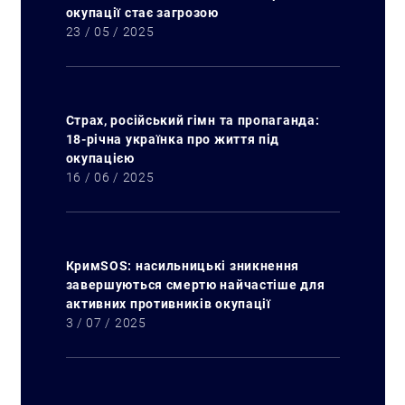
окупації стає загрозою
23 / 05 / 2025
Страх, російський гімн та пропаганда:
18-річна українка про життя під
окупацією
16 / 06 / 2025
КримSOS: насильницькі зникнення
завершуються смертю найчастіше для
активних противників окупації
3 / 07 / 2025