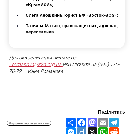
«КрымSOS»;
Ольга Аношкина, юрист БФ «Восток-SOS»;
Татьяна Матяш, правозащитник, адвокат,
переселенка.
Для аккредитации пишите на
i.romanova@r2p.org.ua
или звоните на (095) 175-
76-72 — Инна Романова
Поділитись
Share
Facebook
Mastodon
Email
Telegr
#Внутренне перемещенные лица
Messenger
Diigo
X
WhatsApp
Reddit