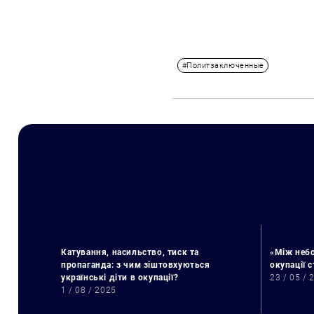
#Политзаключенные
Катування, насильство, тиск та
«Між небо
пропаганда: з чим зіштовхуються
окупації 
українські діти в окупації?
23 / 05 / 
1 / 08 / 2025