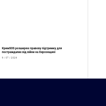
КримSOS розширює правову підтримку для
постраждалих від війни на Херсонщині
9 / 07 / 2026