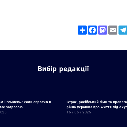
Share
Facebook
Mastodon
Email
Вибір редакції
м і землею»: коли спротив в
Страх, російський гімн та пропага
Искать:
стає загрозою
річна українка про життя під ок
2025
16 / 06 / 2025