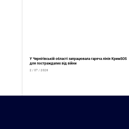
У Чернігівській області запрацювала гаряча лінія КримSOS
для постраждалих від війни
2 / 07 / 2026