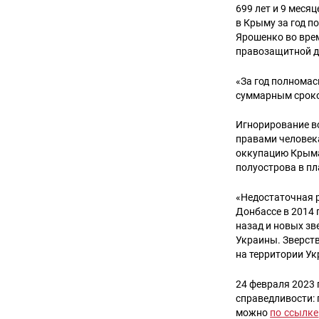
699 лет и 9 мес
в Крыму за год 
Ярошенко во врем
правозащитной д
«За год полнома
суммарным сроком
Игнорирование в
правами человек
оккупацию Крыма
полуострова в пл
«Недостаточная р
Донбассе в 2014
назад и новых зв
Украины. Зверств
на территории Ук
24 февраля 2023 
справедливости: 
можно
по ссылке