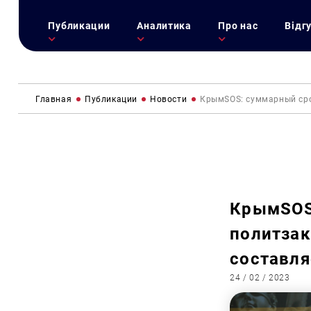
Публикации
Аналитика
Про нас
Відг
Главная
Публикации
Новости
КрымSOS: суммарный сро
КрымSOS
политза
составля
24 / 02 / 2023