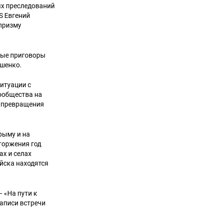
ых преследований
S Евгений
 призму
ные приговоры
ошенко.
итуации с
ообщества на
у превращения
рыму и на
торжения год
ах и селах
ойска находятся
 «На пути к
записи встречи