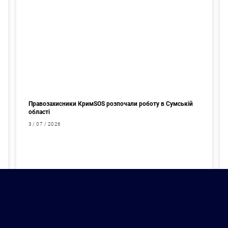
Правозахисники КримSOS розпочали роботу в Сумській
області
3 / 07 / 2026