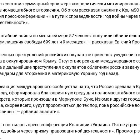
яцев составил суммарный срок жертвам политически мотивированн
полномасштабного вторжения. Об этом рассказал аналитик КрымSO
я пресс-конференции «На пути к справедливости: год войны через
еятельности».
сштабной войны по меньшей мере 57 человек получили обвинитель
 лишения свободы 699 лет и 9 месяцев», — рассказал Евгений Яр
оенных преступлений российских окупантов привело к ухудшению с
а в оккупированном Крыму. Отсутствие реакции международного с
 и дальнейшие преступления оккупантов облегчили россии задач
ацдарм для вторжения в материковую Украину год назад.
еакция международного сообщества на то, что Россия сделала в К
 году, сформировала благоприятную среду для полномасштабного в
ерств, которые произошли в Мариуполе, Буче, Изюме и других город
а, скорее всего, будут продолжаться до тех пор, пока российские в
раины», — добавил аналитик.
г. состоялась пресс-конференция Коалиции «Украина. Пятое утро» —
год войны через призму правозащитной деятельности». Просмотр 
.