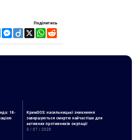
Поділитись
Telegram
Messenger
Diigo
X
WhatsApp
Reddit
нда: 18-
КримSOS: насильницькі зникнення
упацією
завершуються смертю найчастіше для
активних противників окупації
3 / 07 / 2025