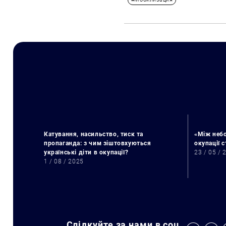
Катування, насильство, тиск та
«Між небо
пропаганда: з чим зіштовхуються
окупації 
українські діти в окупації?
23 / 05 / 
1 / 08 / 2025
Слідкуйте за нами в соц.