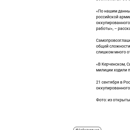
«По нашим данным
российской армии
оккупированного 
работы», – расск
Самопровозглаше
общей сложности
слишком много о
«В Керченском, 
милиции ходили п
21 сентября в Р
оккупированног
Фото: из открыт
#Мобилизация