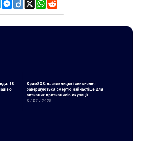
Telegram
Messenger
Diigo
X
WhatsApp
Reddit
нда: 18-
КримSOS: насильницькі зникнення
упацією
завершуються смертю найчастіше для
активних противників окупації
3 / 07 / 2025