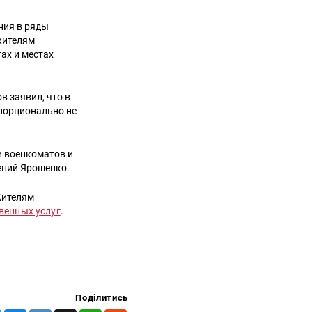
ния в ряды
жителям
 и ​​местах
 заявил, что в
опорционально не
и военкоматов и
ений Ярошенко.
Жителям
венных услуг
.
Поділитись