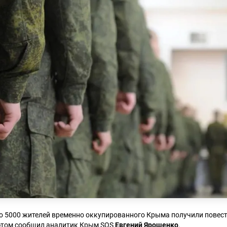
ло 5000 жителей временно оккупированного Крыма получили повест
этом сообщил аналитик Крым SOS
Евгений Ярошенко
.