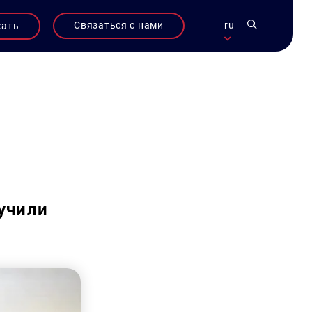
Связаться с нами
ru
жать
учили