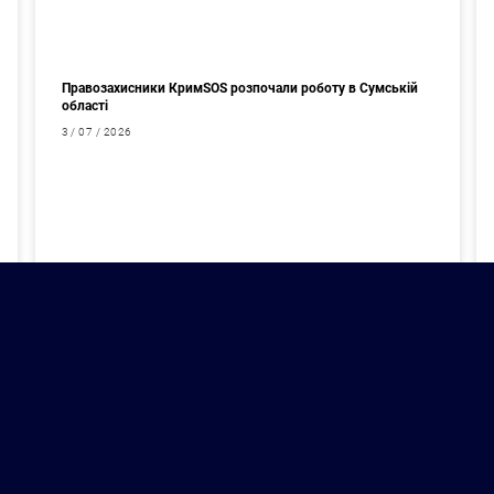
Правозахисники КримSOS розпочали роботу в Сумській
області
3 / 07 / 2026