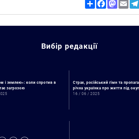
Share
Facebook
Mastodon
Email
Вибір редакції
м і землею»: коли спротив в
Страх, російський гімн та пропага
стає загрозою
річна українка про життя під ок
2025
16 / 06 / 2025
Искать: