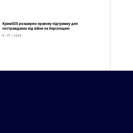
КримSOS розширює правову підтримку для
постраждалих від війни на Херсонщині
9 / 07 / 2026