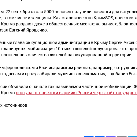
, 22 сентября около 5000 человек получили повестки для вступле
, в том числе и женщины. Как стало известно КрымSOS, повестки 
Крыма раздают даже в общественных местах: на рынках, блокпостах
азал Евгений Ярошенко.
нный глава оккупационной администрации в Крыму Сергей Аксенов
 планируется мобилизация 10 тысяч жителей полуострова, что пр
тносительно количества жителей на оккупированной территории.
Симферопольском и Бахчисарайском районах, например, сотрудник
о адресам и сразу забирали мужчин в военкоматы», – добавил Евг
оссии объявили о начале так называемой частичной мобилизации. 
о Крыма
поступают повестки в армию России через сайт государст
ых источников