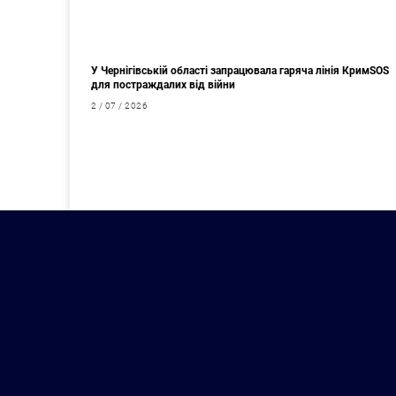
У Чернігівській області запрацювала гаряча лінія КримSOS
для постраждалих від війни
2 / 07 / 2026