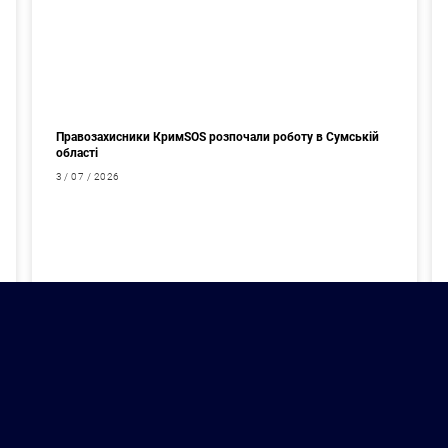
Правозахисники КримSOS розпочали роботу в Сумській
області
3 / 07 / 2026