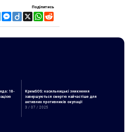
Поділитись
Telegram
Messenger
Diigo
X
WhatsApp
Reddit
нда: 18-
КримSOS: насильницькі зникнення
упацією
завершуються смертю найчастіше для
активних противників окупації
3 / 07 / 2025