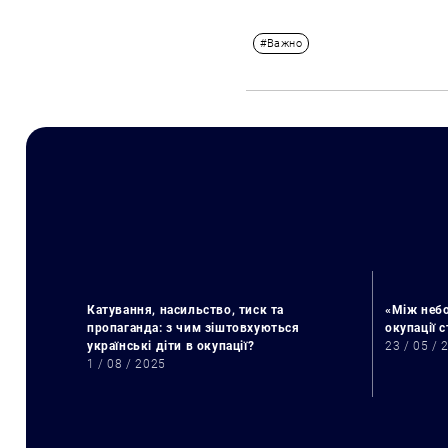
#Важно
Катування, насильство, тиск та
«Між небо
пропаганда: з чим зіштовхуються
окупації 
українські діти в окупації?
23 / 05 / 
1 / 08 / 2025