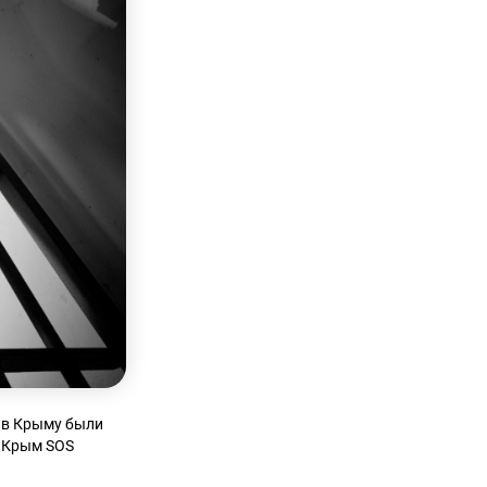
 в Крыму были
к Крым SOS