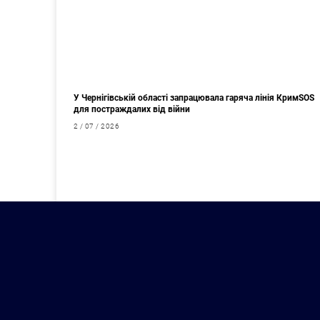
У Чернігівській області запрацювала гаряча лінія КримSOS
для постраждалих від війни
2 / 07 / 2026