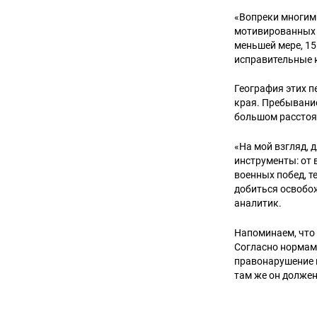
«Вопреки многим
мотивированных п
меньшей мере, 1
исправительные к
География этих п
края. Пребывани
большом расстоян
«На мой взгляд,
инструменты: от 
военных побед, т
добиться освобож
аналитик.
Напоминаем, чт
Согласно нормам
правонарушение н
там же он долже