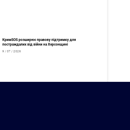
КримSOS розширює правову підтримку для
постраждалих від війни на Херсонщині
9 / 07 / 2026