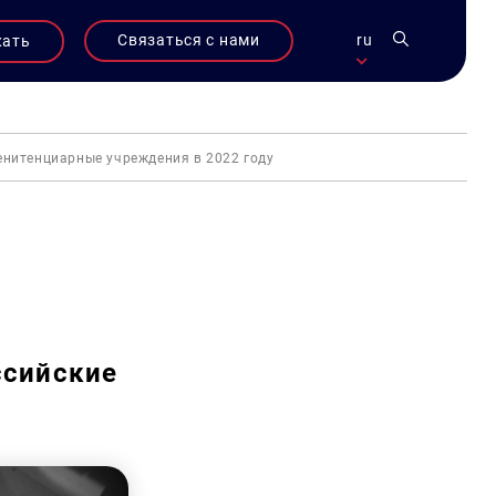
Связаться с нами
ru
жать
енитенциарные учреждения в 2022 году
ссийские