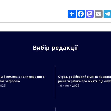
Share
Facebook
Mastodon
Email
Вибір редакції
м і землею»: коли спротив в
Страх, російський гімн та пропага
стає загрозою
річна українка про життя під ок
Искать:
2025
16 / 06 / 2025