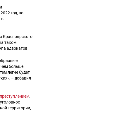
и
2022 год, по
 в
до Красноярского
на таком
упа адвокатов.
ообразные
о чем больше
тем легче будет
ких», – добавил
 преступлением
.
 уголовное
ной территории,