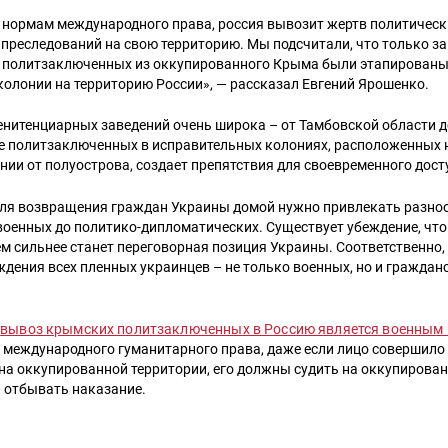
 нормам международного права, россия вывозит жертв политическ
реследований на свою территорию. Мы подсчитали, что только за 
5 политзаключенных из оккупированного Крыма были этапированы
олонии на территорию России», — рассказал Евгений Ярошенко.
енитенциарных заведений очень широка – от Тамбовской области 
е политзаключенных в исправительных колониях, расположенных 
ии от полуострова, создает препятствия для своевременного дост
 для возвращения граждан Украины домой нужно привлекать разн
военных до политико-дипломатических. Существует убеждение, чт
ем сильнее станет переговорная позиция Украины. Соответственно, 
дения всех пленных украинцев – не только военных, но и гражданс
о
вывоз крымских политзаключенных в Россию является военным
 международного гуманитарного права, даже если лицо совершило
а оккупированной территории, его должны судить на оккупирован
н отбывать наказание.