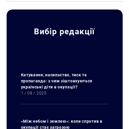
Вибір редакції
Катування, насильство, тиск та
пропаганда: з чим зіштовхуються
українські діти в окупації?
1 / 08 / 2025
«Між небом і землею»: коли спротив в
Искать:
окупації стає загрозою