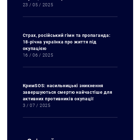
23 / 05 / 2025
Страх, російський гімн та пропаганда:
18-річна українка про життя під
окупацією
16 / 06 / 2025
КримSOS: насильницькі зникнення
завершуються смертю найчастіше для
активних противників окупації
3 / 07 / 2025