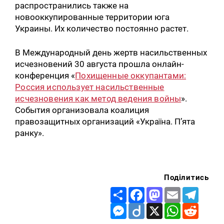
распространились также на
новооккупированные территории юга
Украины. Их количество постоянно растет.
В Международный день жертв насильственных
исчезновений 30 августа прошла онлайн-
конференция «
Похищенные оккупантами:
Россия использует насильственные
исчезновения как метод ведения войны
».
События организовала коалиция
правозащитных организаций «Україна. П’ята
ранку».
Поділитись
Share
Facebook
Mastodon
Email
Telegr
Messenger
Diigo
X
WhatsApp
Reddit