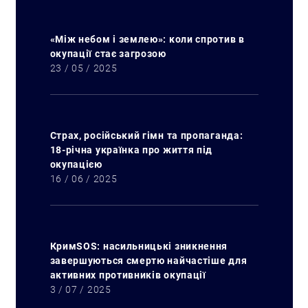
«Між небом і землею»: коли спротив в
окупації стає загрозою
23 / 05 / 2025
Страх, російський гімн та пропаганда:
18-річна українка про життя під
окупацією
Искать:
16 / 06 / 2025
КримSOS: насильницькі зникнення
завершуються смертю найчастіше для
активних противників окупації
3 / 07 / 2025