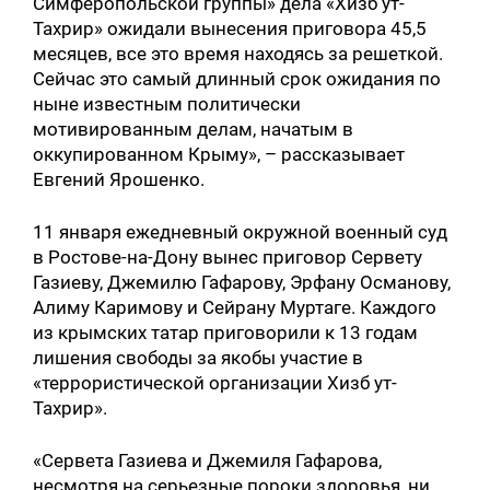
Симферопольской группы» дела «Хизб ут-
Тахрир» ожидали вынесения приговора 45,5
месяцев, все это время находясь за решеткой.
Сейчас это самый длинный срок ожидания по
ныне известным политически
мотивированным делам, начатым в
оккупированном Крыму», – рассказывает
Евгений Ярошенко.
11 января ежедневный окружной военный суд
в Ростове-на-Дону вынес приговор Сервету
Газиеву, Джемилю Гафарову, Эрфану Османову,
Алиму Каримову и Сейрану Муртаге. Каждого
из крымских татар приговорили к 13 годам
лишения свободы за якобы участие в
«террористической организации Хизб ут-
Тахрир».
«Сервета Газиева и Джемиля Гафарова,
несмотря на серьезные пороки здоровья, ни