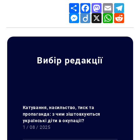
Share
Facebook
Mastodon
Email
Telegr
Messenger
Diigo
X
WhatsApp
Reddit
Вибір редакції
Катування, насильство, тиск та
пропаганда: з чим зіштовхуються
українські діти в окупації?
1 / 08 / 2025