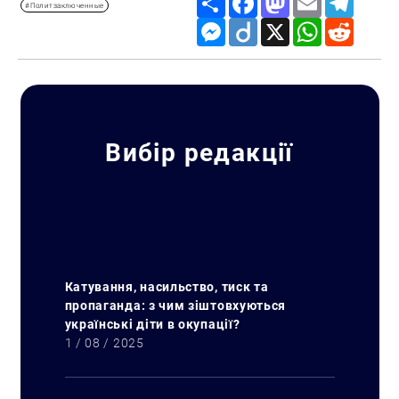
#Политзаключенные
Messenger
Diigo
X
WhatsApp
Reddit
Вибір редакції
Катування, насильство, тиск та
пропаганда: з чим зіштовхуються
українські діти в окупації?
1 / 08 / 2025