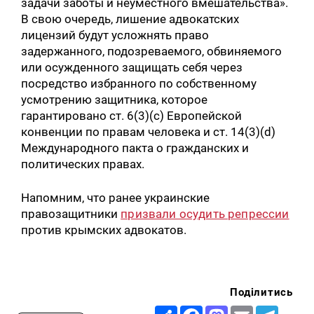
задачи заботы и неуместного вмешательства».
В свою очередь, лишение адвокатских
лицензий будут усложнять право
задержанного, подозреваемого, обвиняемого
или осужденного защищать себя через
посредство избранного по собственному
усмотрению защитника, которое
гарантировано ст. 6(3)(c) Европейской
конвенции по правам человека и ст. 14(3)(d)
Международного пакта о гражданских и
политических правах.
Напомним, что ранее украинские
правозащитники
призвали осудить репрессии
против крымских адвокатов.
Поділитись
Share
Facebook
Mastodon
Email
Telegr