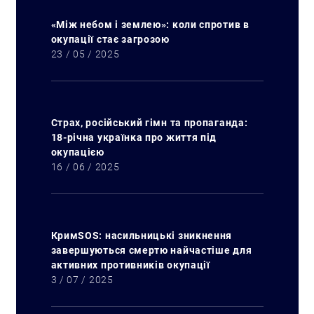
Искать:
«Між небом і землею»: коли спротив в
окупації стає загрозою
23 / 05 / 2025
Страх, російський гімн та пропаганда:
18-річна українка про життя під
окупацією
16 / 06 / 2025
КримSOS: насильницькі зникнення
завершуються смертю найчастіше для
активних противників окупації
3 / 07 / 2025