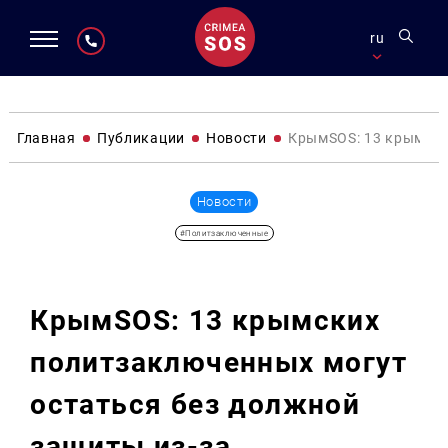
ru
Главная
Публикации
Новости
КрымSOS: 13 крымски
Новости
#Политзаключенные
КрымSOS: 13 крымских
политзаключенных могут
остаться без должной
защиты из-за