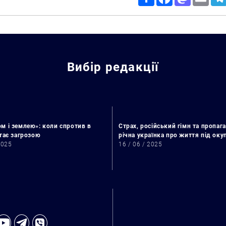
Вибір редакції
м і землею»: коли спротив в
Страх, російський гімн та пропага
стає загрозою
річна українка про життя під ок
2025
16 / 06 / 2025
Искать: