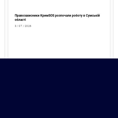
Правозахисники КримSOS розпочали роботу в Сумській
області
3 / 07 / 2026