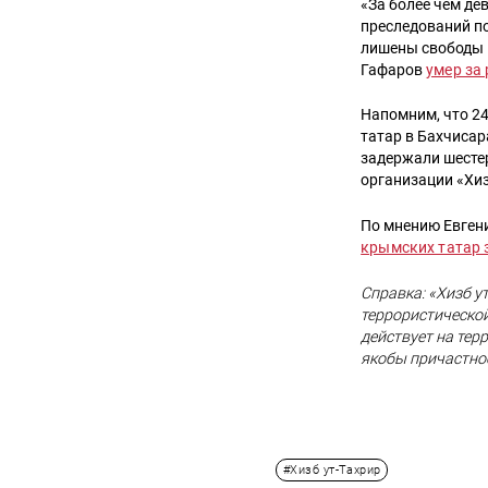
«За более чем де
преследований по
лишены свободы н
Гафаров
умер за
Напомним, что 24
татар в Бахчиса
задержали шестер
организации «Хиз
По мнению Евген
крымских татар 
Справка: «Хизб у
террористической
действует на тер
якобы причастнос
#Хизб ут-Тахрир