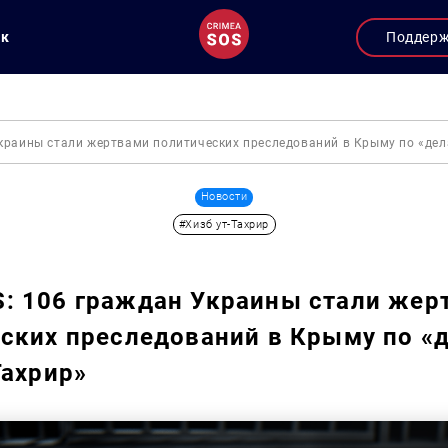
ук
Поддер
краины стали жертвами политических преследований в Крыму по «дел
Новости
#Хизб ут-Тахрир
: 106 граждан Украины стали жер
ских преследований в Крыму по «
Тахрир»