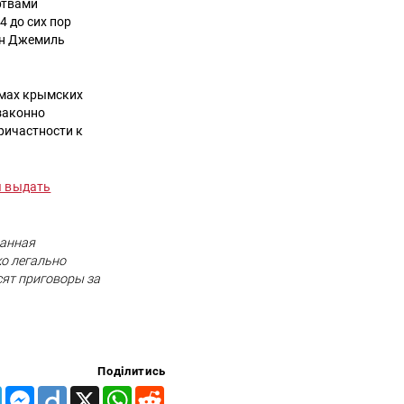
ртвами
4 до сих пор
ин Джемиль
омах крымских
законно
ричастности к
 выдать
нанная
ко легально
сят приговоры за
Поділитись
Telegram
Messenger
Diigo
X
WhatsApp
Reddit