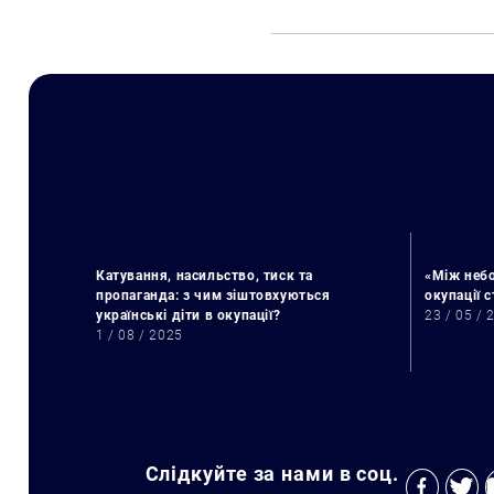
Катування, насильство, тиск та
«Між небо
пропаганда: з чим зіштовхуються
окупації 
українські діти в окупації?
23 / 05 / 
1 / 08 / 2025
Слідкуйте за нами в соц.