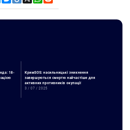
нда: 18-
КримSOS: насильницькі зникнення
упацією
завершуються смертю найчастіше для
активних противників окупації
3 / 07 / 2025