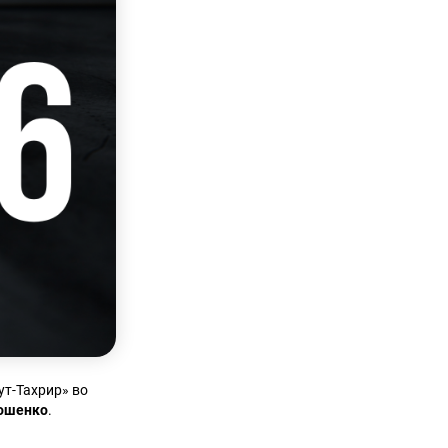
ут-Тахрир» во
рошенко
.