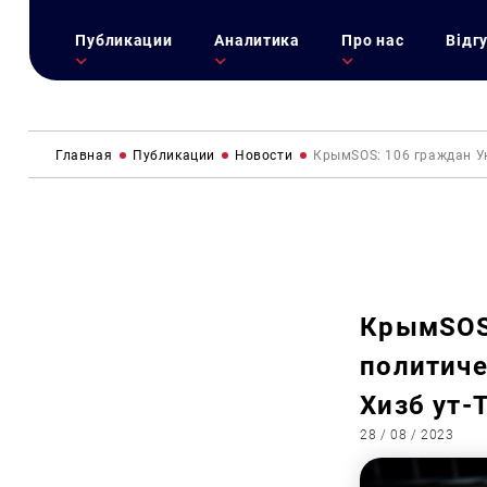
Публикации
Аналитика
Про нас
Відг
Главная
Публикации
Новости
КрымSOS: 106 граждан У
КрымSOS
политиче
Хизб ут-
28 / 08 / 2023