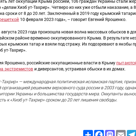
вять лет оккупации Крыма россией, 106 граждан Украины стали же
 «делам Хизб ут-Тахрир». Четверо из них уже отбыли наказание, а 8
а сроки от 8 до 20 лет. Заключенный в 2019 году крымский татар
 решеткой
10 февраля 2023 года», – говорит Евгений Ярошенко.
 августа 2023 года произошла новая волна массовых обысков в д
райском районе временно оккупированного Крыма. В результате не
ых крымских татар и взяли под стражу. Их подозревают в якобы п
б ут-Тахрир».
ия Ярошенко, российские оккупационные власти в Крыму
пытаются
за экстремистов
и диверсантов, устраивая обыски в их домах.
т-Тахрир» — международная политическая исламская партия, приз
 организацией решением верховного суда россии в 2003 году, одна
ритории Украины и большинства государств мира. Оккупанты выно
ть к «Хизб ут-Тахрир» сроком до 20 лет лишения свободы.
Share
Facebook
Mastodon
Email