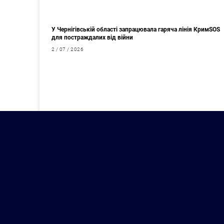
У Чернігівській області запрацювала гаряча лінія КримSOS
для постраждалих від війни
2 / 07 / 2026