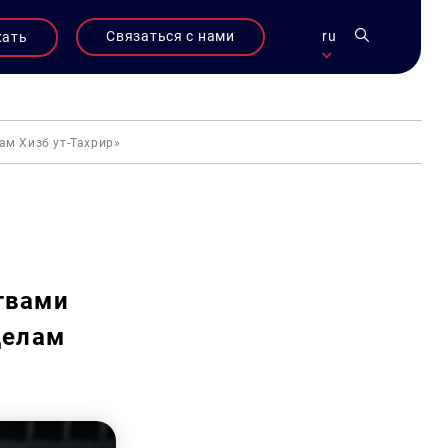
Связаться с нами
ru
жать
ам Хизб ут-Тахрир»
твами
делам