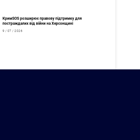
КримSOS розширює правову підтримку для
постраждалих від війни на Херсонщині
9 / 07 / 2026