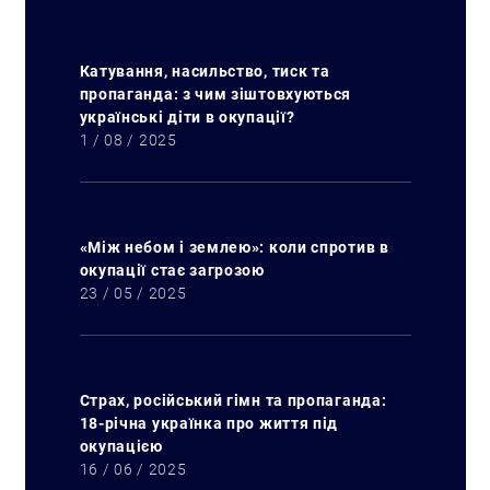
Катування, насильство, тиск та
пропаганда: з чим зіштовхуються
українські діти в окупації?
1 / 08 / 2025
«Між небом і землею»: коли спротив в
окупації стає загрозою
23 / 05 / 2025
Страх, російський гімн та пропаганда:
18-річна українка про життя під
окупацією
16 / 06 / 2025