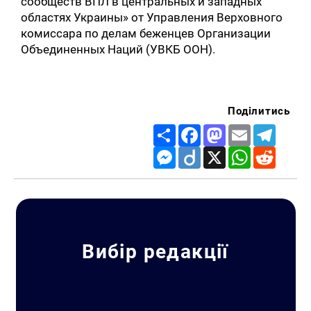
сообществ ВПЛ в центральных и западных
областях Украины» от Управления Верховного
комиссара по делам беженцев Организации
Объединенных Наций (УВКБ ООН).
Поділитись
Share
Facebook
Mastodon
Email
Telegr
Messenger
Diigo
X
WhatsApp
Reddit
Вибір редакції