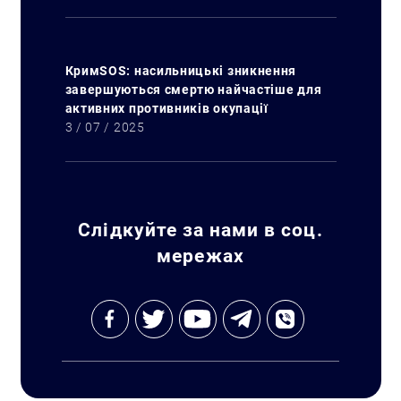
КримSOS: насильницькі зникнення
завершуються смертю найчастіше для
Искать:
активних противників окупації
3 / 07 / 2025
Слідкуйте за нами в соц.
мережах