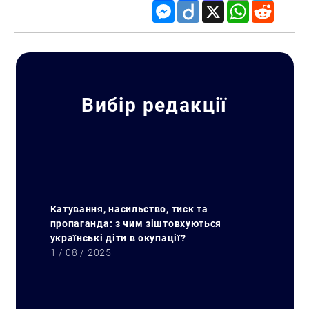
Messenger
Diigo
X
WhatsApp
Reddit
Вибір редакції
Катування, насильство, тиск та
пропаганда: з чим зіштовхуються
українські діти в окупації?
1 / 08 / 2025