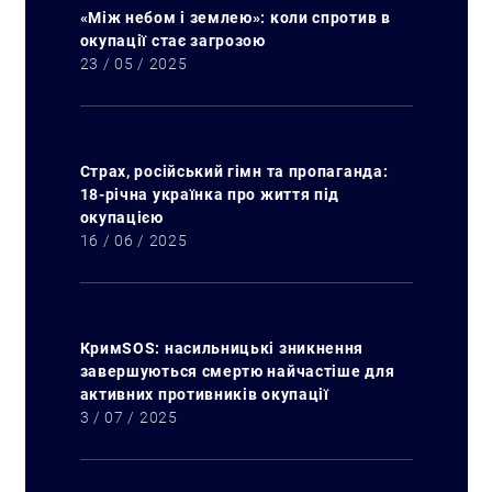
«Між небом і землею»: коли спротив в
окупації стає загрозою
23 / 05 / 2025
Страх, російський гімн та пропаганда:
18-річна українка про життя під
окупацією
16 / 06 / 2025
КримSOS: насильницькі зникнення
завершуються смертю найчастіше для
активних противників окупації
3 / 07 / 2025