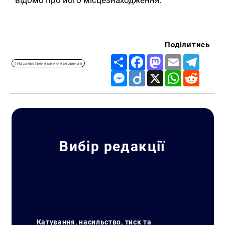
відомо про його місцезнаходження.
Поділитись
Share
Facebook
Mastodon
Email
Telegr
#Насильственные исчезновения
Messenger
Diigo
X
WhatsApp
Reddit
Вибір редакції
Катування, насильство, тиск та