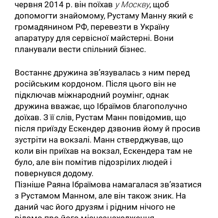
червня 2014 р. він поїхав
у Москву
, щоб
допомогти знайомому, Рустаму Манну який є
громадянином РФ, перевезти в Україну
апаратуру для сервісної майстерні. Вони
планували вести спільний бізнес.
Востаннє дружина зв’язувалась з ним перед
російським кордоном. Після цього він не
підключав міжнародний роумінг, однак
дружина вважає, що Ібраїмов благополучно
доїхав. З її слів, Рустам Манн повідомив, що
після приїзду Ескендер дзвонив йому й просив
зустріти на вокзалі. Манн стверджував, що
коли він приїхав на вокзал, Ескендера там не
було, але він помітив підозрілих людей і
повернувся додому.
Пізніше Раяна Ібраїмова намагалася зв’язатися
з Рустамом Манном, але він також зник. На
даний час його друзям і рідним нічого не