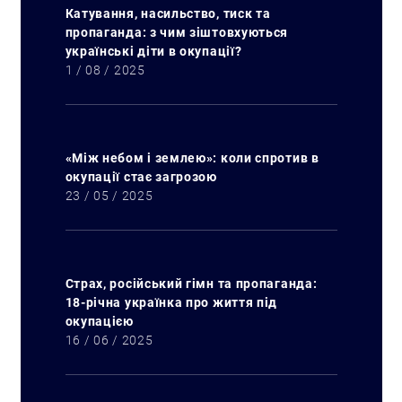
Катування, насильство, тиск та
пропаганда: з чим зіштовхуються
українські діти в окупації?
1 / 08 / 2025
«Між небом і землею»: коли спротив в
окупації стає загрозою
23 / 05 / 2025
Страх, російський гімн та пропаганда:
18-річна українка про життя під
окупацією
16 / 06 / 2025