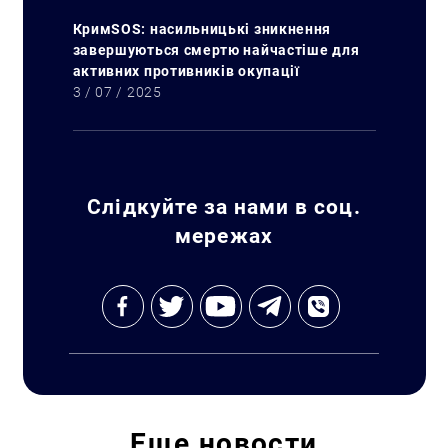
КримSOS: насильницькі зникнення
завершуються смертю найчастіше для
активних противників окупації
Искать:
3 / 07 / 2025
Слідкуйте за нами в соц.
мережах
Еще
новости