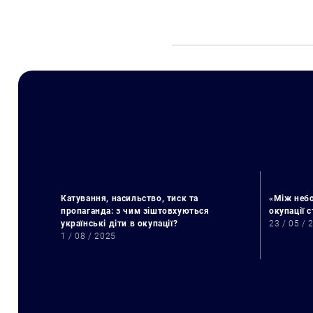
Катування, насильство, тиск та
«Між небо
пропаганда: з чим зіштовхуються
окупації 
українські діти в окупації?
23 / 05 / 
1 / 08 / 2025