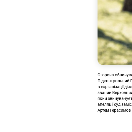
Сторона обвинува
Підконтрольний Р
в «організації дія
званий Верховний
який звинувачуєть
апеляції суд зам
Артем Герасимов б