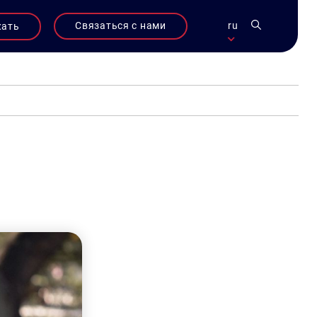
Связаться с нами
ru
жать