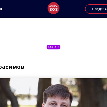
ук
Поддер
Хроники
расимов