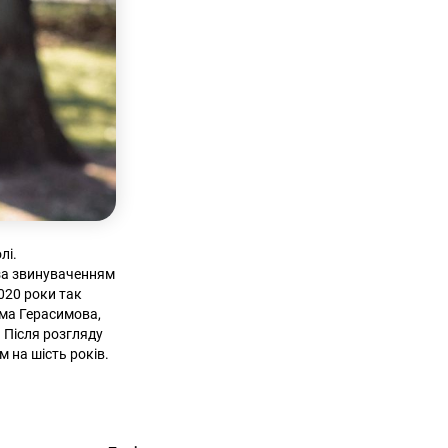
лі.
 за звинуваченням
2020 роки так
ема Герасимова,
. Після розгляду
 на шість років.