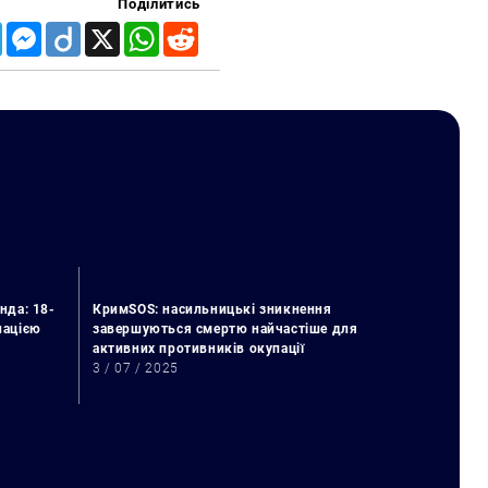
Поділитись
Telegram
Messenger
Diigo
X
WhatsApp
Reddit
нда: 18-
КримSOS: насильницькі зникнення
упацією
завершуються смертю найчастіше для
активних противників окупації
3 / 07 / 2025