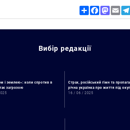
Share
Facebook
Mastodon
Email
Вибір редакції
м і землею»: коли спротив в
Страх, російський гімн та пропага
стає загрозою
річна українка про життя під ок
2025
16 / 06 / 2025