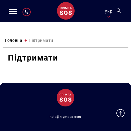
укр
Головна
Підтримати
Підтримати
help@krymsos.com