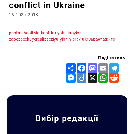
conflict in Ukraine
15 / 08 / 2018
postrazhdali-vid-konfliktuyak-ukrayina-
zabezpechuyerealizacziyu-yihnih-prav-ukr
Завантажити
Поділитись
Share
Facebook
Mastodon
Email
Telegr
Messenger
Diigo
X
WhatsApp
Reddit
Вибір редакції