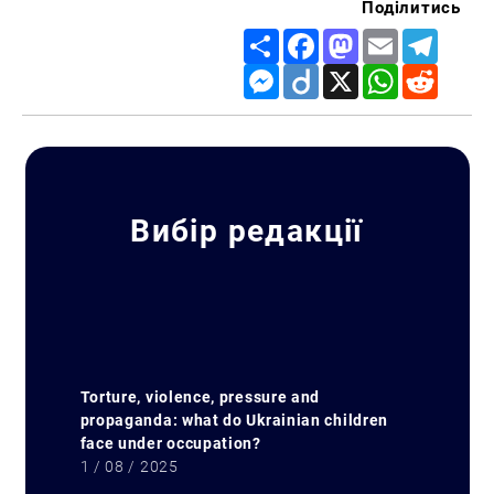
Поділитись
Share
Facebook
Mastodon
Email
Telegr
Messenger
Diigo
X
WhatsApp
Reddit
Вибір редакції
Torture, violence, pressure and
propaganda: what do Ukrainian children
face under occupation?
1 / 08 / 2025