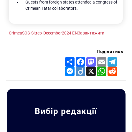
Guests from foreign states attended a congress of
Crimean Tatar collaborators.
CrimeaSOS-Sitrep-December2024 EN
Завантажити
Поділитись
Share
Facebook
Mastodon
Email
Telegr
Messenger
Diigo
X
WhatsApp
Reddit
Вибір редакції