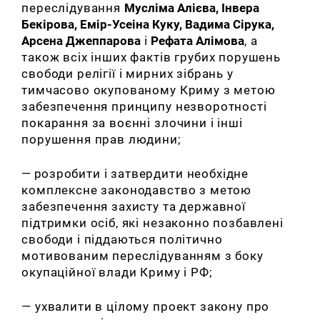
переслідування
Мусліма Алієва, Інвера
Бекірова, Емір-Усеіна Куку, Вадима Сірука,
Арсена Джеппарова
і
Рефата Алімова
, а
також всіх інших фактів грубих порушень
свободи релігії і мирних зібрань у
тимчасово окупованому Криму з метою
забезпечення принципу незворотності
покарання за воєнні злочини і
інші
порушення прав людини;
—
р
озробити і затвердити необхідне
комплексне законодавство з метою
забезпечення захисту та державної
підтримки осіб, які незаконно позбавлені
свободи і піддаються політично
мотивованим переслідуванням з боку
окупаційної влади Криму і РФ;
— у
хвалити в цілому
проект закону про