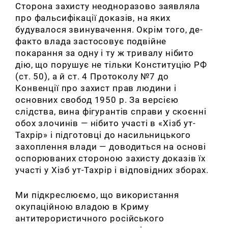
Сторона захисту неодноразово заявляла
про фальсифікації доказів, на яких
будувалося звинувачення. Окрім того, де-
факто влада застосовує подвійне
покарання за одну і ту ж тривалу нібито
дію, що порушує не тільки Конституцію РФ
(ст. 50), а й ст. 4 Протоколу №7 до
Конвенції про захист прав людини і
основних свобод 1950 р. За версією
слідства, вина фігурантів справи у скоєнні
обох злочинів — нібито участі в «Хізб ут-
Тахрір» і підготовці до насильницького
захоплення влади — доводиться на основі
оспорюваних стороною захисту доказів їх
участі у
Хізб ут-Тахрір і відповідних зборах.
Ми підкреслюємо, що використання
окупаційною владою в Криму
антитерористичного російського