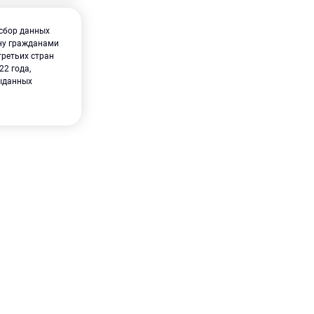
 сбор данных
ину гражданами
ретьих стран
2 года,
выданных