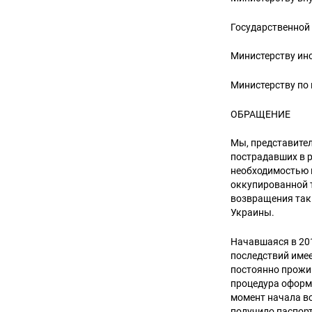
Государственной
Министерству ин
Министерству по
ОБРАЩЕНИЕ
Мы, представител
пострадавших в р
необходимостью 
оккупированной 
возвращения так
Украины.
Начавшаяся в 201
последствий имее
постоянно прожи
процедура оформл
момент начала в
получило паспорт