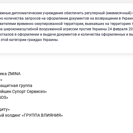
бежные дипломатические учреждения обеспечить регулярный (ежемесячный)
но количества запросов на оформление документов на возвращение в Укра
жителями временно оккупированной территории, выехавших на территорию т
ла широкомасштабной вооруженной агрессии против Украины 24 февраля 202
 отказов в оформлении и выдаче документов и количества оформленных и 
 этой категории граждан Украины.
века ZMINA
С»
защитная группа
ейшен Супорт Сервисез»
SOS»
щиту»
ый холдинг «ГРУППА ВЛИЯНИЯ»