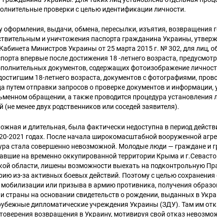
полнительные проверки с целью идентификации личности.
 оформления, выдачи, обмена, пересылки, изъятия, возвращения г
ствительным и уничтожения паспорта гражданина Украины, утвер
абинета Министров Украины от 25 марта 2015 г. № 302, для лиц,
орта впервые после достижения 18 -летнего возраста, предусмот
ополнительных документов, содержащих фотоизображение личности
достигшим 18-летнего возраста, документов с фотографиями, пров
а путем отправки запросов о проверке документов и информации,
ьменном обращении, а также проводится процедура установления 
й (не менее двух родственников или соседей заявителя).
ложная и длительная, была фактически недоступна в период дейст
020-2021 годах. После начала широкомасштабной вооруженной агре
дура стала совершенно невозможной. Молодые люди — граждане и 
авшие на временно оккупированной территории Крыма и г.Севасто
ской области, лишены возможности выехать на подконтрольную Пр
ию из-за активных боевых действий. Поэтому с целью сохранения
 мобилизации или призыва в армию противника, получения образо
и страны на основании свидетельств о рождении, выданных в Укра
рубежные дипломатические учреждения Украины (ЗДУ). Там им от
товерения возвращения в Украину, мотивируя свой отказ невозм