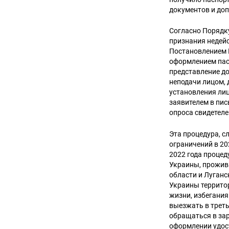
документов и до
Согласно Порядку
признания недей
Постановлением К
оформлением пасп
представление д
неподачи лицом, 
установления лиц
заявителем в пис
опроса свидетеле
Эта процедура, с
ограничений в 2
2022 года проце
Украины, прожив
области и Луган
Украины территор
жизни, избегания
выезжать в треть
обращаться в за
оформлении удос