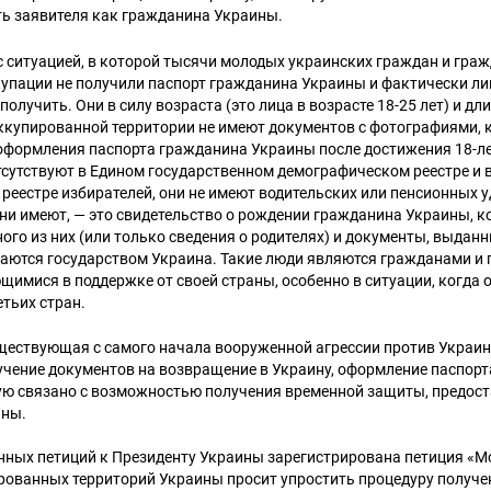
ь заявителя как гражданина Украины.
 ситуацией, в которой тысячи молодых украинских граждан и гра
ккупации не получили паспорт гражданина Украины и фактически л
олучить. Они в силу возраста (это лица в возрасте 18-25 лет) и дл
ккупированной территории не имеют документов с фотографиями,
оформления паспорта гражданина Украины после достижения 18-ле
сутствуют в Едином государственном демографическом реестре и 
реестре избирателей, они не имеют водительских или пенсионных 
они имеют, — это свидетельство о рождении гражданина Украины, к
ного из них (или только сведения о родителях) и документы, выданн
наются государством Украина. Такие люди являются гражданами и
имися в поддержке от своей страны, особенно в ситуации, когда
етьих стран.
ществующая с самого начала вооруженной агрессии против Украин
учение документов на возвращение в Украину, оформление паспор
ю связано с возможностью получения временной защиты, предос
ины.
онных петиций к Президенту Украины зарегистрирована петиция «М
рованных территорий Украины просит упростить процедуру получе