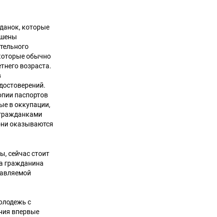
жданок, которые
ишены
ительного
 которые обычно
тнего возраста.
в
удостоверений.
опии паспортов
ые в оккупации,
 гражданками
 они оказываются
ы, сейчас стоит
та гражданина
тавляемой
олодежь с
ния впервые