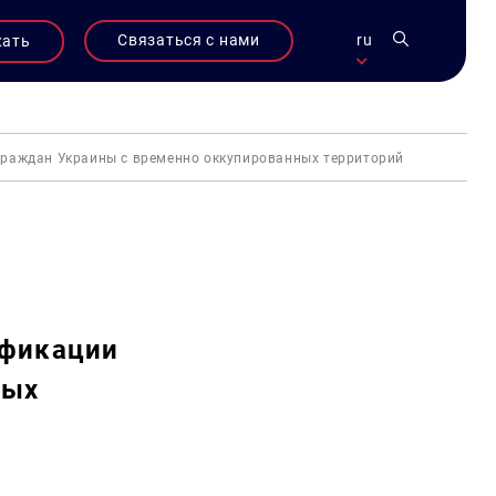
Связаться с нами
ru
жать
раждан Украины с временно оккупированных территорий
ификации
ных