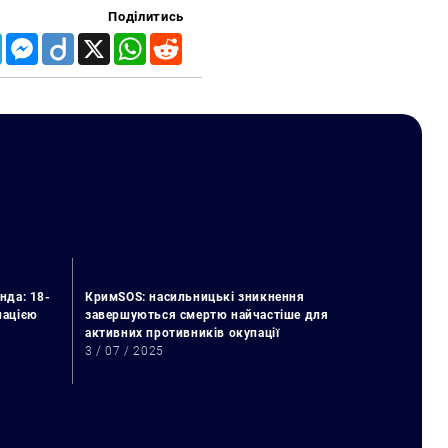
Поділитись
Telegram
Messenger
Diigo
X
WhatsApp
Reddit
нда: 18-
КримSOS: насильницькі зникнення
упацією
завершуються смертю найчастіше для
активних противників окупації
3 / 07 / 2025