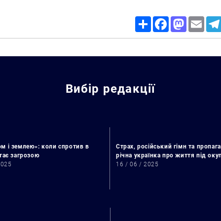
Share
Facebook
Mastodon
Email
Вибір редакції
м і землею»: коли спротив в
Страх, російський гімн та пропага
стає загрозою
річна українка про життя під ок
2025
16 / 06 / 2025