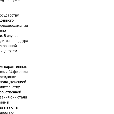
осударству,
жденного
 обращающихся за
рено
. В случае
одится процедура
 указанной
лица путем
вия карантинных
ссии 24 февраля
гражданки
поля, Донецкой
авительству
 собственной
вания они стали
ине, и
казывают в
ожностью