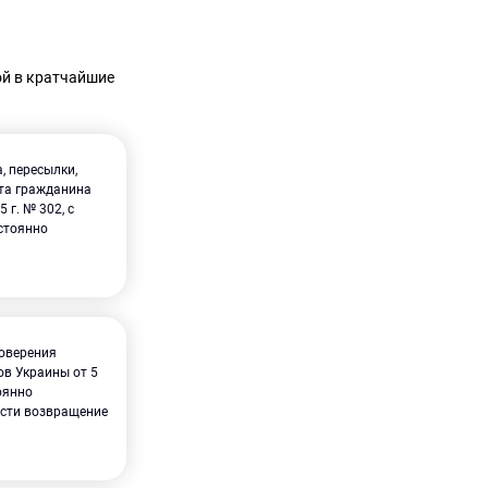
ой в кратчайшие
, пересылки,
рта гражданина
г. № 302, с
стоянно
товерения
ов Украины от 5
оянно
ости возвращение