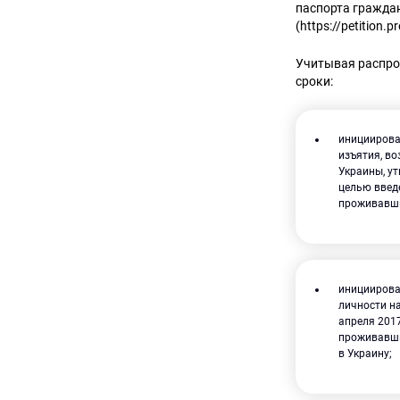
паспорта гражда
(https://petition.
Учитывая распро
сроки:
инициирова
изъятия, в
Украины, у
целью введ
проживавши
инициирова
личности н
апреля 201
проживавши
в Украину;