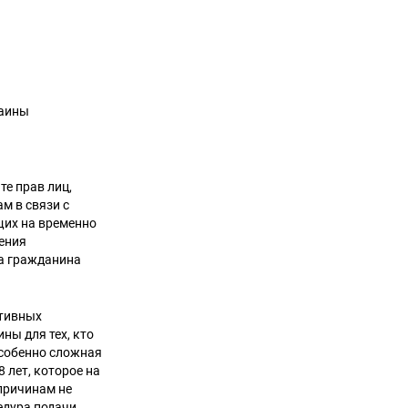
раины
е прав лиц,
м в связи с
их на временно
ения
та гражданина
ативных
ны для тех, кто
Особенно сложная
 лет, которое на
причинам не
едура подачи