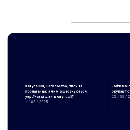
Катування, насильство, тиск та
«Між небо
пропаганда: з чим зіштовхуються
окупації 
українські діти в окупації?
23 / 05 / 
1 / 08 / 2025