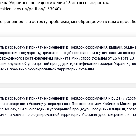
нина Украины после достижения 18-летнего возраста»
president.gov.ua/petition/163040).
страненность и остроту проблемы, мы обращаемся к вам с просьб
ть разработку и принятие изменений в Порядок оформления, выдачи, обмена
озвращения государству, признания недействительным и уничтожения паспо
твержденного Постановлением Кабинета Министров Украины от 25 марта 2015 
ения отдельной упрощенной процедуры идентификации граждан Украины, по
х на временно оккупированной территории Украины;
ть разработку и принятие изменений в Порядок оформления и выдачи удос
а возвращение в Украину, утвержденного Постановлением Кабинета Министр
7 г. № 285, с целью введения упрощенной процедуры получения лицами, пост
ми на временно оккупированной территории Украины, удостоверения личн
Искать: