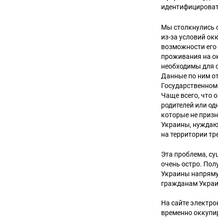
идентифицироват
Мы столкнулись с
из-за условий о
возможности его п
проживания на о
необходимы для 
Данные по ним от
Государственном 
Чаще всего, что 
родителей или од
которые не приз
Украины, нуждающ
на территории тр
Эта проблема, су
очень остро. Пол
Украины напряму
гражданам Укра
На сайте электр
временно оккупи