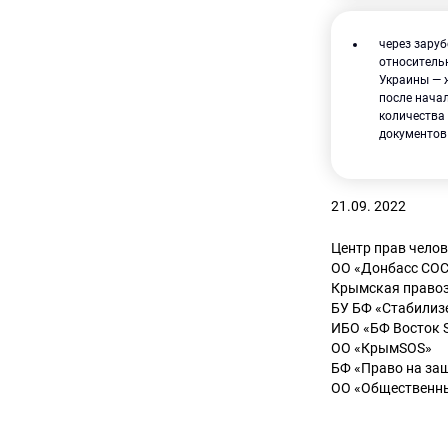
через зару
относитель
Украины — 
после нача
количества
документов
21.09. 2022
Центр прав чело
ОО «Донбасс СО
Крымская право
БУ БФ «Стабилиз
ИБО «БФ Восток 
ОО «КрымSOS»
БФ «Право на за
ОО «Общественн