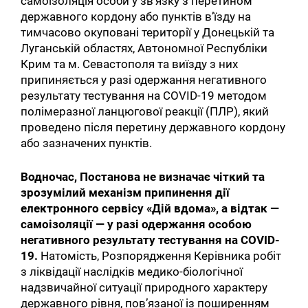
самоізоляція особи у зв’язку з перетином
державного кордону або пунктів в’їзду на
тимчасово окуповані території у Донецькій та
Луганській областях, Автономної Республіки
Крим та м. Севастополя та виїзду з них
припиняється у разі одержання негативного
результату тестування на COVID-19 методом
полімеразної ланцюгової реакції (ПЛР), який
проведено після перетину державного кордону
або зазначених пунктів.
Водночас, Постанова не визначає чіткий та
зрозумілий механізм припинення дії
електронного сервісу «Дій вдома», а відтак —
самоізоляції — у разі одержання особою
негативного результату тестування на COVID-
19.
Натомість, Розпорядження Керівника робіт
з ліквідації наслідків медико-біологічної
надзвичайної ситуації природного характеру
державного рівня, пов’язаної із поширенням