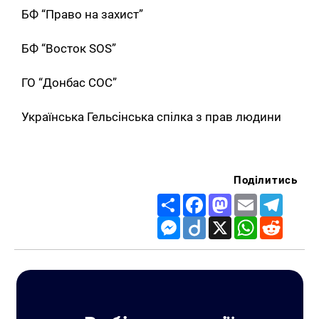
БФ “Право на захист”
БФ “Восток SOS”
ГО “Донбас СОС”
Українська Гельсінська спілка з прав людини
Поділитись
Share
Facebook
Mastodon
Email
Telegr
Messenger
Diigo
X
WhatsApp
Reddit