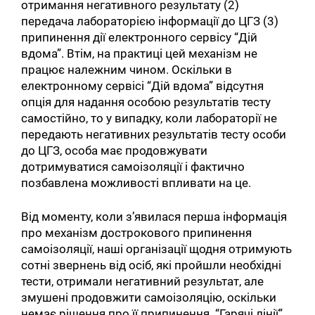
отримання негативного результату (2)
передача лабораторією інформації до ЦГЗ (3)
припинення дії електронного сервісу “Дій
вдома”. Втім, на практиці цей механізм не
працює належним чином. Оскільки в
електронному сервісі “Дій вдома” відсутня
опція для надання особою результатів тесту
самостійно, то у випадку, коли лабораторії не
передають негативних результатів тесту особи
до ЦГЗ, особа має продовжувати
дотримуватися самоізоляції і фактично
позбавлена можливості впливати на це.
Від моменту, коли з’явилася перша інформація
про механізм дострокового припинення
самоізоляції, наші організації щодня отримують
сотні звернень від осіб, які пройшли необхідні
тести, отримали негативний результат, але
змушені продовжити самоізоляцію, оскільки
немає рішення про її припинення. “Гарячі лінії”