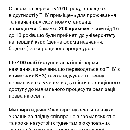
Станом на вересень 2016 року, внаслідок
відсутності у ТНУ приміщень для проживання
та навчання, у скрутному становищі
знаходяться близько
200 кримчан
віком від 16
до 18 років, що були прийняті до університету
на перший курс (денна форма навчання,
бюджет) за спрощеною процедурою.
Ще
400 осіб
(вступники на інші форми
навчання, кримчани, що переводяться до ТНУ з
кримських ВНЗ) також відчувають певну
невизначеність через відсутність повноцінного
доступу до навчального процесу та реалізації
права на освіту.
Ми щиро вдячні Міністерству освіти та науки
України за плідну співпрацю з громадськістю
та кроки назустріч студентам з окупованих
територій у вигляді полегшення вступної