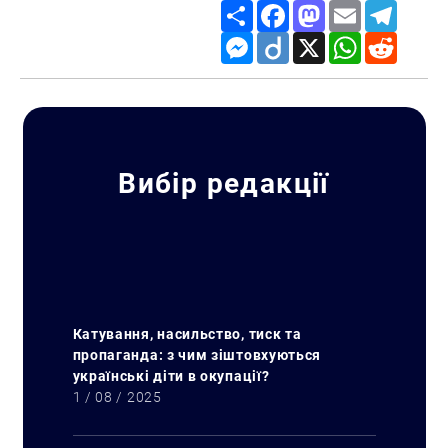
Share
Facebook
Mastodon
Email
Telegr
Messenger
Diigo
X
WhatsApp
Reddit
Вибір редакції
Катування, насильство, тиск та
пропаганда: з чим зіштовхуються
українські діти в окупації?
1 / 08 / 2025