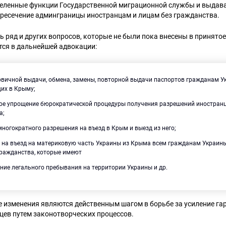
еленные функции Государственной миграционной службы и выдав
ересечение админграницы иностранцам и лицам без гражданства.
ть ряд и других вопросов, которые не были пока внесены в принято
тся в дальнейшей адвокации:
рвичной выдачи, обмена, замены, повторной выдачи паспортов гражданам У
их в Крыму;
ое упрощение бюрократической процедуры получения разрешений иностранц
а;
ногократного разрешения на въезд в Крым и выезд из него;
 на въезд на материковую часть Украины из Крыма всем гражданам Украины
гражданства, которые имеют
ние легального пребывания на территории Украины и др.
 изменения являются действенным шагом в борьбе за усиление га
цев путем законотворческих процессов.