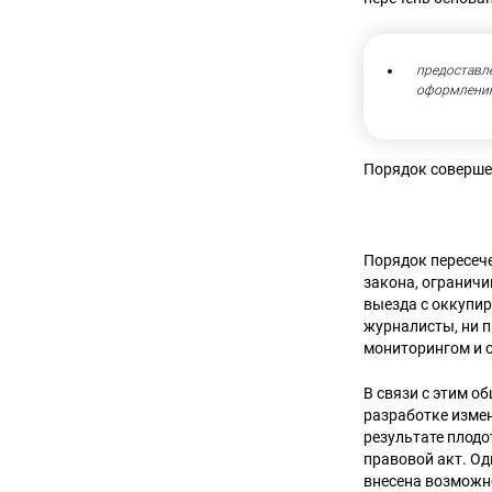
предоставл
оформлению
Порядок соверше
Порядок пересеч
закона, огранич
выезда с оккупир
журналисты, ни 
мониторингом и 
В связи с этим 
разработке измен
результате плодо
правовой акт. Од
внесена возможн