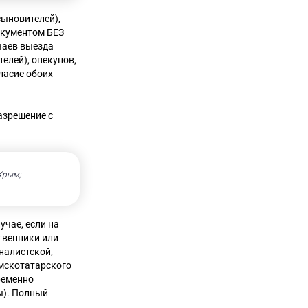
сыновителей),
окументом БЕЗ
чаев выезда
елей), опекунов,
ласие обоих
азрешение с
Крым;
учае, если на
твенники или
налистской,
мскотатарского
ременно
ы). Полный