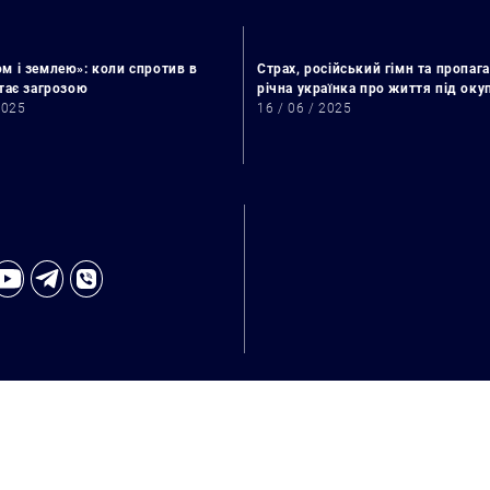
м і землею»: коли спротив в
Страх, російський гімн та пропага
стає загрозою
річна українка про життя під ок
2025
16 / 06 / 2025