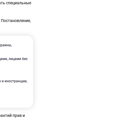
ать специальные
е Постановление,
краины,
ами, лицами без
 и иностранцам,
рантий прав и