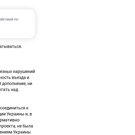
ействий по
батываться.
ьезных нарушений
ность въезда и
В дополнение, ни
отать над
.
соединиться к
ии Украины и, в
ормативно-
проекта, не была
дениям Украины