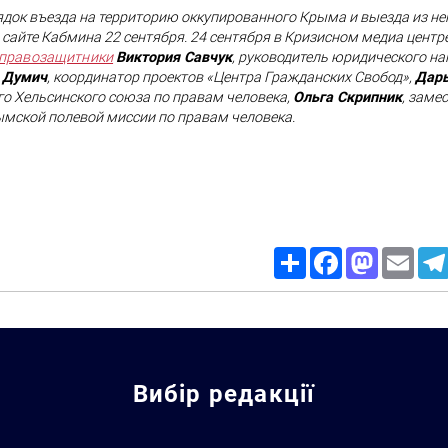
ядок въезда на территорию оккупированного Крыма и выезда из не
сайте Кабмина 22 сентября. 24 сентября в Кризисном медиа центр
 правозащитники
Виктория Савчук
, руководитель юридического н
 Думич
, координатор проектов «Центра Гражданских Свобод»,
Дарь
го Хельсинского союза по правам человека,
Ольга Скрипник
, заме
ымской полевой миссии по правам человека.
Искать:
Share
Facebook
Mastodon
Email
Вибір редакції