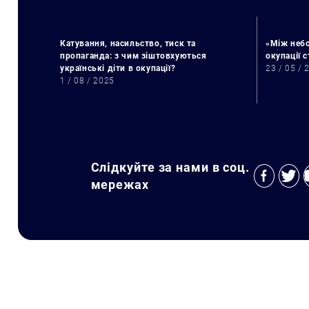
Катування, насильство, тиск та
«Між небо
пропаганда: з чим зіштовхуються
окупації 
українські діти в окупації?
23 / 05 / 
1 / 08 / 2025
Слідкуйте за нами в соц.
мережах