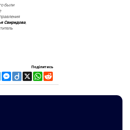
го были
е
аправления
я Свиридова
,
ститель
Поділитись
Telegram
Messenger
Diigo
X
WhatsApp
Reddit