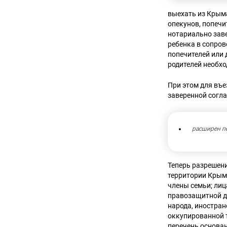
выехать из Крыма
опекунов, попечи
нотариально заве
ребенка в сопров
попечителей или 
родителей необхо
При этом для въе
заверенной согла
расширен п
Теперь разрешени
территории Крым
члены семьи; лиц
правозащитной д
народа, иностран
оккупированной 
перечень основа