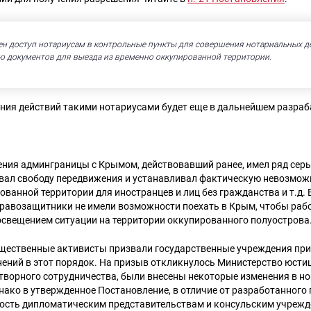
ен доступ нотариусам в контрольные пункты для совершения нотариальных д
 документов для выезда из временно оккупированной территории.
ния действий такими нотариусами будет еще в дальнейшем разра
ения админграницы с Крымом, действовавший ранее, имел ряд сер
ивал свободу передвижения и устанавливал фактическую невозмож
ованной территории для иностранцев и лиц без гражданства и т.д. 
правозащитники не имели возможности поехать в Крым, чтобы раб
освещением ситуации на территории оккупированного полуострова
общественные активисты призвали государственные учреждения при
ений в этот порядок. На призыв откликнулось Министерство юстиц
творного сотрудничества, были внесены некоторые изменения в н
нако в утвержденное Постановление, в отличие от разработанного 
ость дипломатическим представительствам и консульским учреж