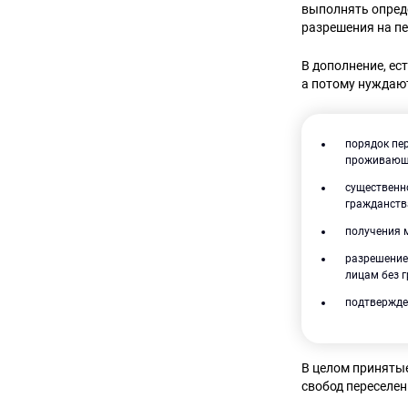
выполнять опред
разрешения на п
В дополнение, ес
а потому нуждаю
порядок пе
проживающ
существенн
гражданств
получения м
разрешение
лицам без 
подтвержде
В целом принятые
свобод переселен