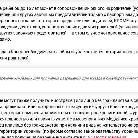
 ребенок до 16 лет может в сопровождении одного из родителей (у
телей или других законных представителей только с паспортным д
ренного согласия от второго представителя родителей, КРОМЕ слу
ождении других лиц, уполномоченных одним из родителей (усыновит
других законных представителей — в этом случае нотариальное сог
димо.
зда в Крым необходимым в любом случае остается нотариальное р
сия родителей.
еречень оснований для получения разрешения для въезда в оккупированный 
е могут также получить: иностранец или лицо без гражданства в сл
а проживают или похоронены его/ее супруги/супруга близкие родс
а, которые намерены заниматься на полуострове религиозной, жур
еятельностью или принять участие в мероприятиях Меджлиса кры
ец или лицо без гражданства при наличии вида на жительство на в
территории Украины (по форме согласно законодательству Украин
ний для получения разрешения читайте в
п. 21 Постановления
.