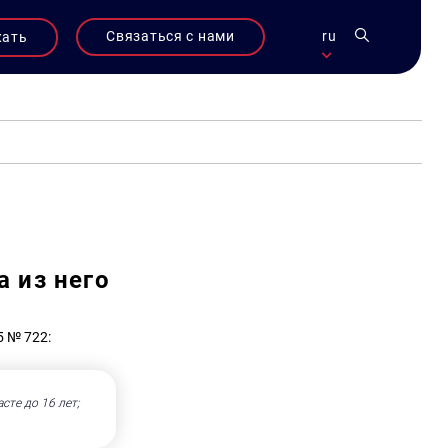
Связаться с нами
ru
жать
 из него
5 № 722:
те до 16 лет;