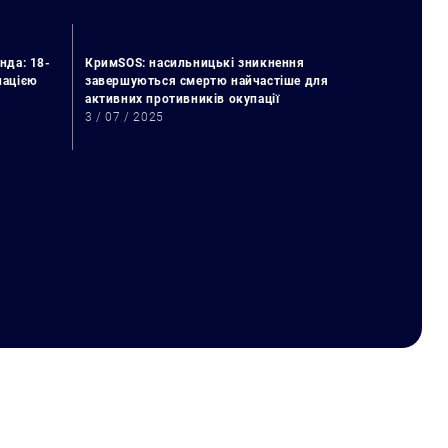
нда: 18-
КримSOS: насильницькі зникнення
упацією
завершуються смертю найчастіше для
активних противників окупації
3 / 07 / 2025