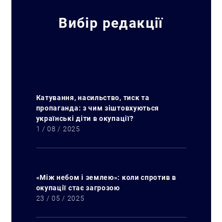
Вибір редакції
Катування, насильство, тиск та
пропаганда: з чим зіштовхуються
українські діти в окупації?
1 / 08 / 2025
«Між небом і землею»: коли спротив в
окупації стає загрозою
23 / 05 / 2025
Искать: