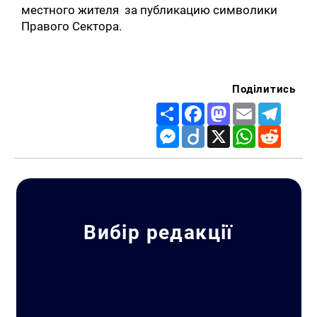
местного жителя за публикацию символики
Правого Сектора.
Поділитись
Share
Facebook
Mastodon
Email
Telegr
Messenger
Diigo
X
WhatsApp
Reddit
Вибір редакції