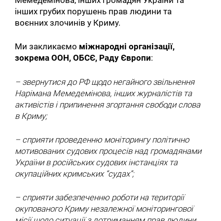
Мемедемінова, інших громадян України та
інших грубих порушень прав людини та
воєнних злочинів у Криму.
Ми закликаємо
міжнародні організації,
зокрема ООН, ОБСЄ, Раду Європи
:
– звернутися до РФ щодо негайного звільнення
Нарімана Мемедемінова, інших журналістів та
активістів і припинення згортання свободи слова
в Криму;
– сприяти проведенню моніторингу політично
мотивованих судових процесів над громадянами
України в російських судових інстанціях та
окупаційних кримських “судах”;
– сприяти забезпеченню роботи на території
окупованого Криму незалежної моніторингової
місії щодо ситуації з дотриманням прав людини,