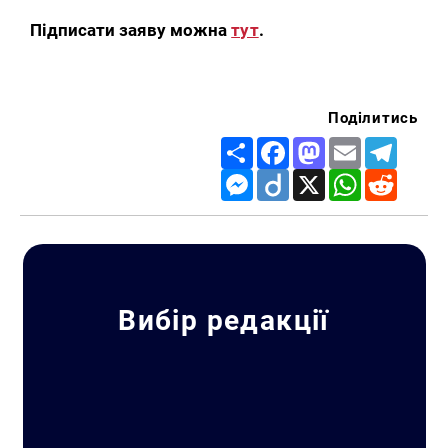
Підписати заяву можна
тут
.
Поділитись
Share
Facebook
Mastodon
Email
Telegr
Messenger
Diigo
X
WhatsApp
Reddit
Искать:
Вибір редакції