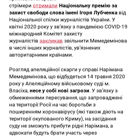
стрімери
отримали
Національну премію за
захист свободи слова імені Ігоря Лубченка
від
Національної спілки журналістів України. У
квітні 2020 року у зв’язку з пандемією COVID-19
міжнародний Комітет захисту
журналістів
закликав
звільнити Мемедемінова
в числі інших журналістів, ув’язнених
авторитарними країнами.
Розгляд апеляційної скарги у справі Нарімана
Мемедемінова, що відбудеться 14 травня 2020
року у Апеляційному військовому суді м.
Власіха,
несе у собі нові загрози
. У зв’язку з
обмеженнями пересування, що запроваджені
на території Росії на час боротьби з
поширенням коронавірусу (які також діють на
території окупованого Криму), на засідання
суду не зможуть прибути рідні Нарімана, а
адвокати будуть брати участь через