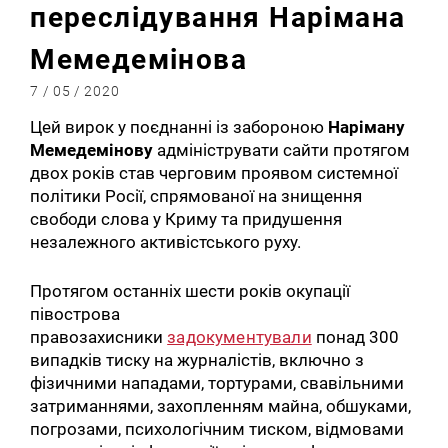
переслідування Нарімана
Мемедемінова
7 / 05 / 2020
Цей вирок у поєднанні із забороною
Наріману
Мемедемінову
адмініструвати сайти протягом
двох років став черговим проявом системної
політики Росії, спрямованої на знищення
свободи слова у Криму та придушення
незалежного активістського руху.
Протягом останніх шести років окупації
півострова
правозахисники
задокументували
понад 300
випадків тиску на журналістів, включно з
фізичними нападами, тортурами, свавільними
затриманнями, захопленням майна, обшуками,
погрозами, психологічним тиском, відмовами