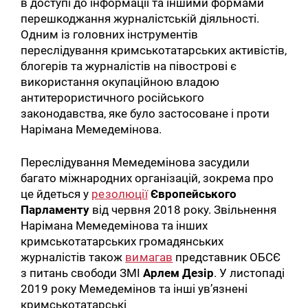
в доступі до інформації та іншими формами
перешкоджання журналістській діяльності.
Одним із головних інструментів
переслідування кримськотатарських активістів,
блогерів та журналістів на півострові є
використання окупаційною владою
антитерористичного російського
законодавства, яке було застосоване і проти
Нарімана Мемедемінова.
Переслідування Мемедемінова засудили
багато міжнародних організацій, зокрема про
це йдеться у
резолюції
Європейського
Парламенту
від червня 2018 року. Звільнення
Нарімана Мемедемінова та інших
кримськотатарських громадянських
журналістів також
вимагав
представник ОБСЄ
з питань свободи ЗМІ
Арлем Дезір
. У листопаді
2019 року Мемедемінов та інші ув’язнені
кримськотатарські