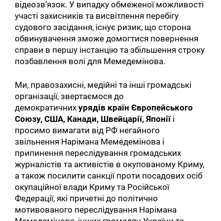
відеозв’язок. У випадку обмеженої можливості
участі захисників та висвітлення перебігу
судового засідання, існує ризик, що сторона
обвинувачення зможе домогтися повернення
справи в першу інстанцію та збільшення строку
позбавлення волі для Мемедемінова.
Ми, правозахисні, медійні та інші громадські
організації, звертаємося до
демократичних
урядів країн Європейського
Союзу, США, Канади, Швейцарії, Японії
і
просимо вимагати від РФ негайного
звільнення Нарімана Мемедемінова і
припинення переслідування громадських
журналістів та активістів в окупованому Криму,
а також посилити санкції проти посадових осіб
окупаційної влади Криму та Російської
Федерації, які причетні до політично
мотивованого переслідування Нарімана