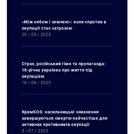
«Між небом і землею»: коли спротив в
окупації стає загрозою
23 / 05 / 2025
Страх, російський гімн та пропаганда:
18-річна українка про життя під
окупацією
16 / 06 / 2025
КримSOS: насильницькі зникнення
завершуються смертю найчастіше для
активних противників окупації
3 / 07 / 2025