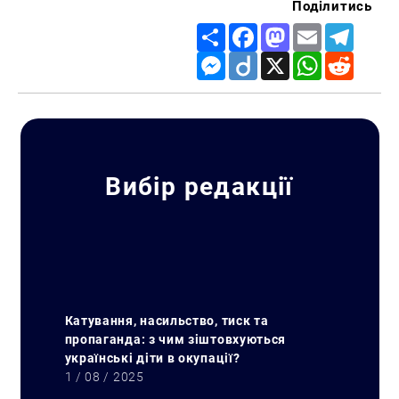
Поділитись
Share
Facebook
Mastodon
Email
Telegr
Messenger
Diigo
X
WhatsApp
Reddit
Вибір редакції
Катування, насильство, тиск та
пропаганда: з чим зіштовхуються
українські діти в окупації?
1 / 08 / 2025