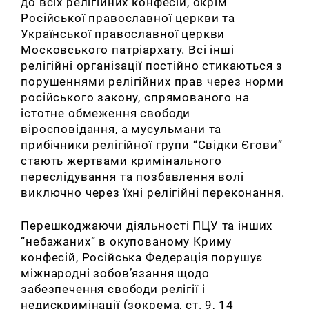
до всіх релігійних конфесій, окрім
Російської православної церкви та
Української православної церкви
Московського патріархату. Всі інші
релігійні організації постійно стикаються з
порушеннями релігійних прав через норми
російського закону, спрямованого на
істотне обмеження свободи
віросповідання, а мусульмани та
прибічники релігійної групи “Свідки Єгови”
стають жертвами кримінального
переслідування та позбавлення волі
виключно через їхні релігійні переконання.
Перешкоджаючи діяльності ПЦУ та інших
“небажаних” в окупованому Криму
конфесій, Російська Федерація порушує
міжнародні зобов’язання щодо
забезпечення свободи релігії і
недискримінації (зокрема, ст. 9, 14