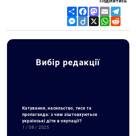
Поділитись
Искать:
Share
Facebook
Mastodon
Email
Telegr
Messenger
Diigo
X
WhatsApp
Reddit
Вибір редакції
Катування, насильство, тиск та
пропаганда: з чим зіштовхуються
українські діти в окупації?
1 / 08 / 2025