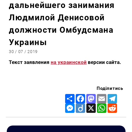
дальнейшего занимания
Людмилой Денисовой
должности Омбудсмана
Украины
30 / 07 / 2019
Текст заявления
на украинской
версии сайта.
Поділитись
Share
Facebook
Mastodon
Email
Telegr
Messenger
Diigo
X
WhatsApp
Reddit