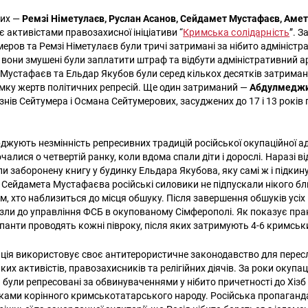
них —
Ремзі Німетулаєв, Руслан Асанов, Сейдамет Мустафаєв, Аме
є активістами правозахисної ініціативи “
Кримська солідарність
”. З
еров та Ремзі Німетулаєв були тричі затримані за нібито адміністр
вони змушені були заплатити штраф та відбути адміністративний а
 Мустафаєв та Ельдар Якубов були серед кількох десятків затриманих
мку жертв політичних репресій. Ще один затриманий —
Абдулмеджи
знів Сейтумера і Османа Сейтумерових, засуджених до 17 і 13 років
джують незмінність репресивних традицій російської окупаційної адм
алися о четвертій ранку, коли вдома спали діти і дорослі. Наразі в
 заборонену книгу у будинку Ельдара Якубова, яку самі ж і підкину
 Сейдамета Мустафаєва російські силовики не підпускали нікого бл
м, хто наблизиться до місця обшуку. Після завершення обшуків усіх
зли до управління ФСБ в окупованому Сімферополі. Як показує прак
упанти проводять кожні півроку, після яких затримують 4-6 кримськ
ція використовує своє антитерористичне законодавство для перес
х активістів, правозахисників та релігійних діячів. За роки окупац
були репресовані за обвинуваченнями у нібито причетності до Хізб у
ками корінного кримськотатарського народу. Російська пропаганд