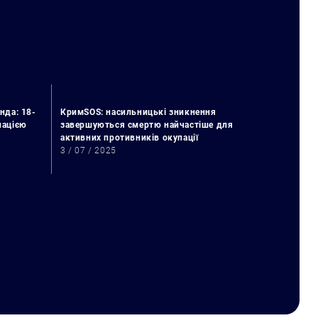
нда: 18-
КримSOS: насильницькі зникнення
упацією
завершуються смертю найчастіше для
активних противників окупації
3 / 07 / 2025