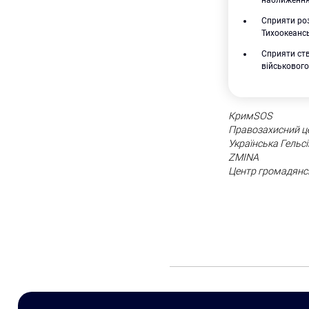
наближення 
Сприяти ро
Тихоокеансь
Сприяти ств
військового
КримSOS
Правозахисний це
Українська Гельс
ZMINA
Центр громадянс