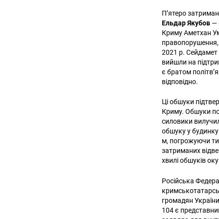
П’ятеро затрима
Ельдар Якубов
— 
Криму Аметхан Ум
правопорушення, 
2021 р. Сейдамет
вийшли на підтри
є братом політв’я
відповідно.
Ці обшуки підтвер
Криму. Обшуки поч
силовики вилучили
обшуку у будинку
м, погрожуючи ти
затриманих відве
хвилі обшуків ок
Російська Федера
кримськотатарськи
громадян України 
104 є представни