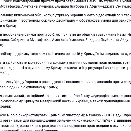
рішучий консолідований протест проти затримання Ремзі Німетулаєва, Русла
Мустафаєва, Аметхана Умерова, Ельдара Якубова та Абдулмеджита Сейтуме
себічну, включаючи військову, підтримку України з метою деокупації всіх тери
римським півостровом, оскільки деокупація — обов’язкова умова для захист
и в Криму;
 персональні санкції проти осіб, які причетні до обшуків і затримань Ремзі Н
анова, Сейдамета Мустафаєва, Аметхана Умерова, Ельдара Якубова та Абду
а;
ебічну підтримку жертвам політичних репресій у Криму, їхнім родинам та ад
ти здійснювати моніторинг та документування порушень прав людини, воєнн
оти людяності в окупованому Криму і включати їх у регулярні звіти про ситу
раїні;
помогу Уряду України в розслідуванні воєнних злочинів, злочинів проти люд
рав людини в окупованому Криму;
пломатичний, санкційний та інших тиск на Російську Федерацію з метою за
 окупованому Криму та материковій частині України, а також пришвидшення д
країни;
ою мірою використовувати Кримську платформу, механізми ООН, Ради Європ
 організацій для пришвидшення звільнення кримських політв’язнів, цивільн
 територіях, ефективного реагування на порушення прав людини в окупован