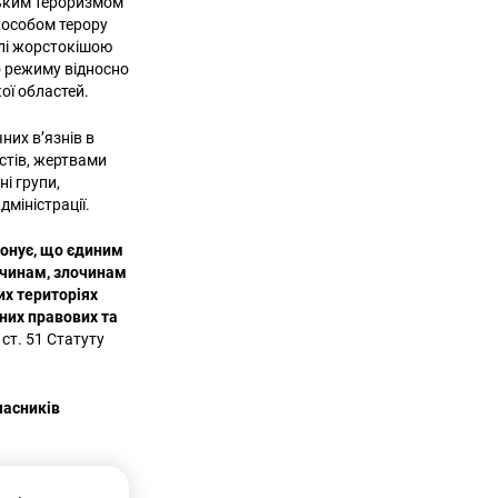
мським тероризмом
способом терору
алі жорстокішою
о режиму відносно
ої областей.
них в’язнів в
стів, жертвами
ні групи,
дміністрації.
конує, що єдиним
очинам, злочинам
их територіях
них правових та
ст. 51 Статуту
часників