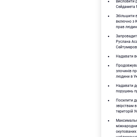
Висловити 
Сейдамета 
Збільшити в
включно з К
прав людин
Запровадити
Руслана Ас
Сейтумеров
Надавати вс
Продовжува
злочинів пр
людини в Ук
Надавати до
порушень п
Посилити ди
звірствам в
територій У
Максимальн
міжнародних
окупованих