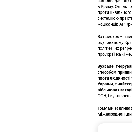
заявляє для внут
в Криму. Однак та
проти цивільного
системною практи
мешканців АР Крим
За найскромнішим
окупованому Крим
політичних репрес
проукраїнські меш
Зухвале ігнорува
способом припини
проти людяності 
України, є найск
військових заход
ООН, і відновлен
Тому
ми закликає
Міжнародної Кри