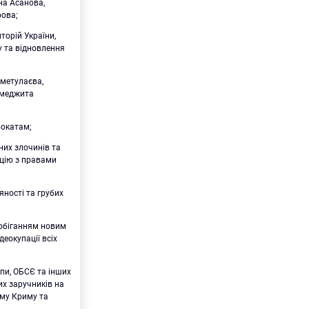
на Асанова,
рова;
торій України,
у та відновлення
іметулаєва,
лмеджита
вокатам;
их злочинів та
ацію з правами
яності та грубих
побіганням новим
еокупації всіх
и, ОБСЄ та інших
их заручників на
ому Криму та