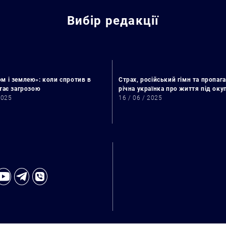
Вибір редакції
м і землею»: коли спротив в
Страх, російський гімн та пропага
стає загрозою
річна українка про життя під ок
2025
16 / 06 / 2025