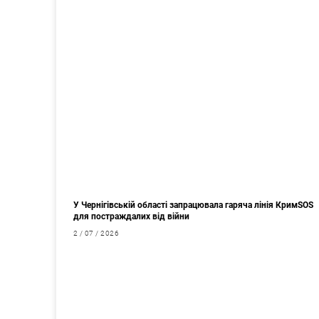
У Чернігівській області запрацювала гаряча лінія КримSOS
для постраждалих від війни
2 / 07 / 2026