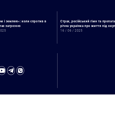
м і землею»: коли спротив в
Страх, російський гімн та пропага
стає загрозою
річна українка про життя під ок
2025
16 / 06 / 2025
Искать: