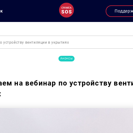
ук
Поддер
о устройству вентиляции в укрытиях
Анонсы
ем на вебинар по устройству вент
х