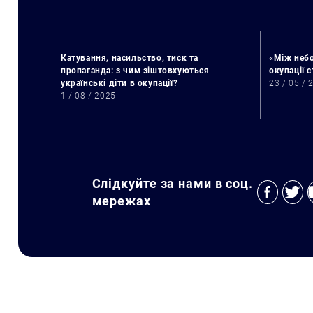
Катування, насильство, тиск та
«Між небо
пропаганда: з чим зіштовхуються
окупації 
українські діти в окупації?
23 / 05 / 
1 / 08 / 2025
Слідкуйте за нами в соц.
мережах