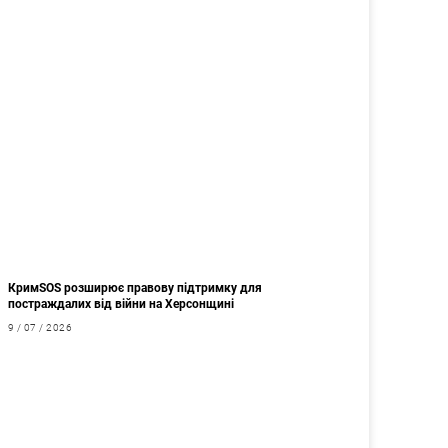
КримSOS розширює правову підтримку для
постраждалих від війни на Херсонщині
9 / 07 / 2026