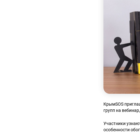
КрымSOS приглаш
групп на вебинар
Участники узнают
особенности обо