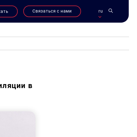
Связаться с нами
ru
жать
иляции в