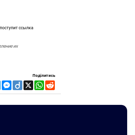
поступит ссылка
пление их
Поділитись
Telegram
Messenger
Diigo
X
WhatsApp
Reddit