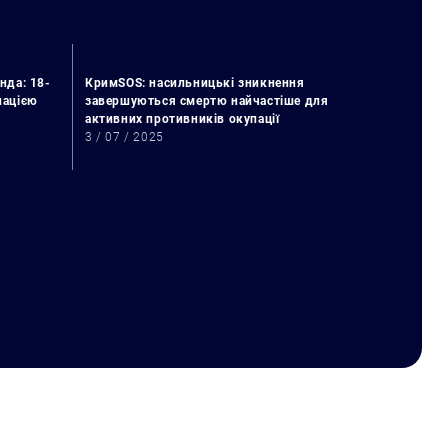
нда: 18-
КримSOS: насильницькі зникнення
упацією
завершуються смертю найчастіше для
активних противників окупації
3 / 07 / 2025