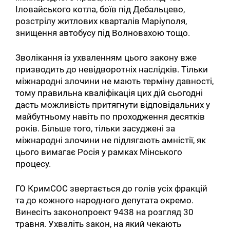
Іловайського котла, боїв під Дебальцево,
розстрілу житлових кварталів Маріуполя,
знищення автобусу під Волновахою тощо.
Зволікання із ухваленням цього закону вже
призводить до невідворотніх наслідків. Тільки
міжнародні злочини не мають терміну давності,
тому правильна кваліфікація цих дій сьогодні
дасть можливість притягнути відповідальних у
майбутньому навіть по проходження десятків
років. Більше того, тільки засуджені за
міжнародні злочини не підлягають амністії, як
цього вимагає Росія у рамках Мінського
процесу.
ГО КримСОС звертається до голів усіх фракцій
та до кожного народного депутата окремо.
Винесіть законопроект 9438 на розгляд 30
травня. Ухваліть закон, на який чекають