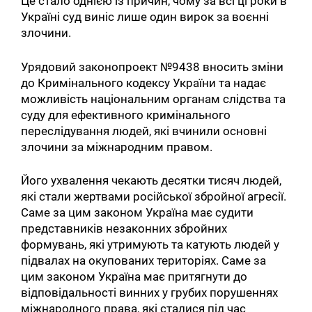
Це стало однією із причин, чому за всі ці роки в
Україні суд виніс лише один вирок за воєнні
злочини.
Урядовий законопроект №9438 вносить зміни
до Кримінального кодексу України та надає
можливість національним органам слідства та
суду для ефективного кримінального
переслідування людей, які вчинили основні
злочини за міжнародним правом.
Його ухвалення чекають десятки тисяч людей,
які стали жертвами російської збройної агресії.
Саме за цим законом Україна має судити
представників незаконних збройних
формувань, які утримують та катують людей у
підвалах на окупованих територіях. Саме за
цим законом Україна має притягнути до
відповідальності винних у грубих порушеннях
міжнародного права, які сталися під час