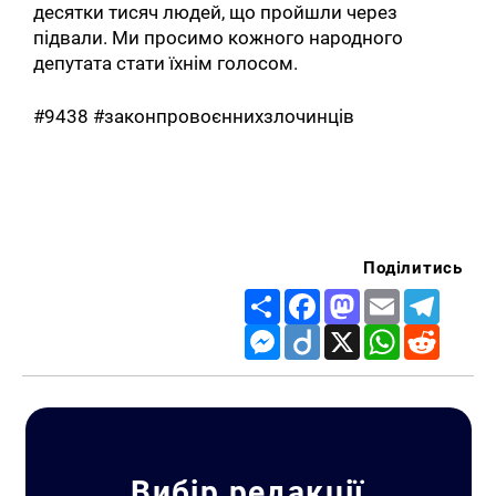
десятки тисяч людей, що пройшли через
підвали. Ми просимо кожного народного
депутата стати їхнім голосом.
#9438 #законпровоєннихзлочинців
Поділитись
Share
Facebook
Mastodon
Email
Telegr
Messenger
Diigo
X
WhatsApp
Reddit
Вибір редакції