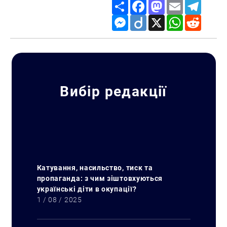
Share
Facebook
Mastodon
Email
Telegr
Messenger
Diigo
X
WhatsApp
Reddit
Вибір редакції
Катування, насильство, тиск та
пропаганда: з чим зіштовхуються
українські діти в окупації?
1 / 08 / 2025