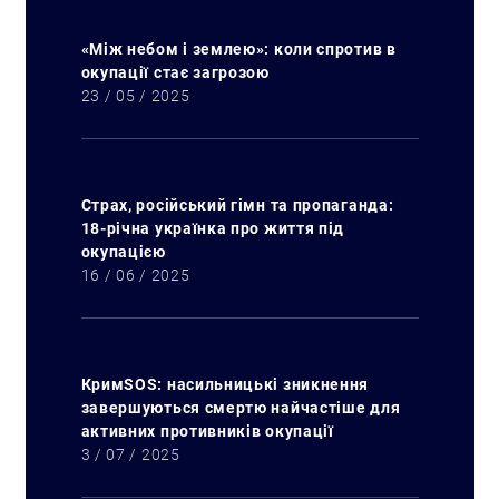
Искать:
«Між небом і землею»: коли спротив в
окупації стає загрозою
23 / 05 / 2025
Страх, російський гімн та пропаганда:
18-річна українка про життя під
окупацією
16 / 06 / 2025
КримSOS: насильницькі зникнення
завершуються смертю найчастіше для
активних противників окупації
3 / 07 / 2025