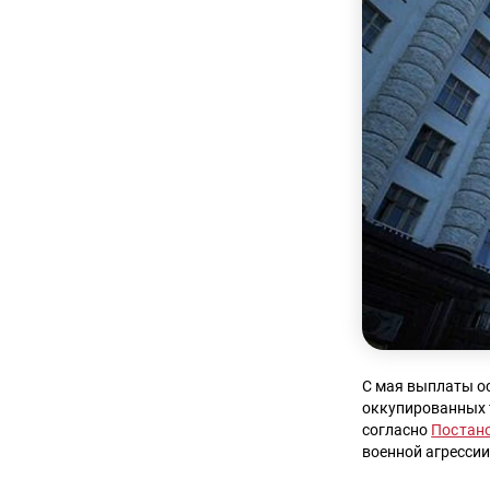
С мая выплаты ос
оккупированных т
согласно
Постан
военной агресси