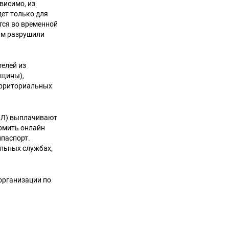
висимо, из
дет только для
ится во временной
ым разрушили
телей из
бщины),
ерриториальных
ПЛ) выплачивают
ормить онлайн
нпаспорт.
льных службах,
организации по