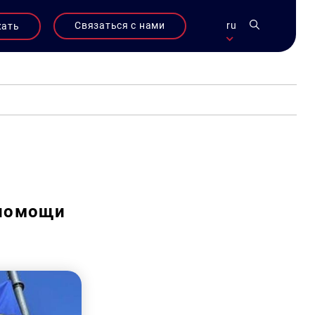
Связаться с нами
ru
жать
 помощи