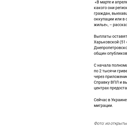
«В марте и апре
какого они регио
граждан, выехавш
оккупации или в
жилье», – расск
Выплаты оставят 
Харьковской (51 
Днепропетровско
общин опубликов
С начала полном
по 2 тысячи грив
через приложение
Справку ВПЛ и в
центрах предост
Сейчас в Украин
миграции.
Фото: из открыты