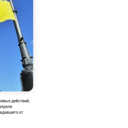
оевых действий,
 апреля
радавшего от