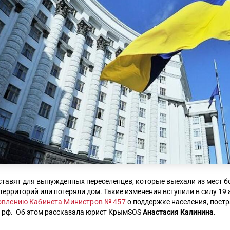
тавят для вынужденных переселенцев, которые выехали из мест б
ерриторий или потеряли дом. Такие изменения вступили в силу 19
овлению Кабинета Министров № 457
о поддержке населения, пост
и рф. Об этом рассказала юрист КрымSOS
Анастасия Калинина
.