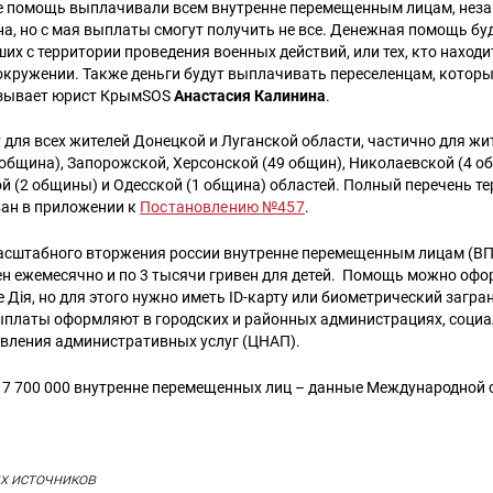
ле помощь выплачивали всем внутренне перемещенным лицам, неза
на, но с мая выплаты смогут получить не все. Денежная помощь бу
их с территории проведения военных действий, или тех, кто наход
 окружении. Также деньги будут выплачивать переселенцам, котор
азывает юрист КрымSOS
Анастасия Калинина
.
для всех жителей Донецкой и Луганской области, частично для жи
община), Запорожской, Херсонской (49 общин), Николаевской (4 о
й (2 общины) и Одесской (1 община) областей. Полный перечень т
ан в приложении к
Постановлению №457
.
асштабного вторжения россии внутренне перемещенным лицам (В
ен ежемесячно и по 3 тысячи гривен для детей. Помощь можно оф
 Дія, но для этого нужно иметь ID-карту или биометрический загра
ыплаты оформляют в городских и районных администрациях, социа
авления административных услуг (ЦНАП).
е 7 700 000 внутренне перемещенных лиц – данные Международной 
х источников