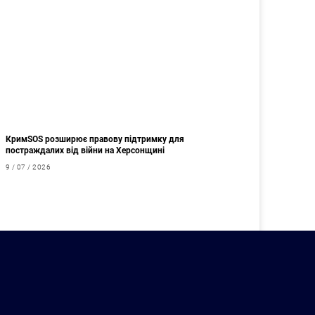
КримSOS розширює правову підтримку для
постраждалих від війни на Херсонщині
9 / 07 / 2026