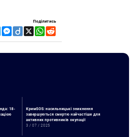
Поділитись
Telegram
Messenger
Diigo
X
WhatsApp
Reddit
нда: 18-
КримSOS: насильницькі зникнення
упацією
завершуються смертю найчастіше для
активних противників окупації
3 / 07 / 2025