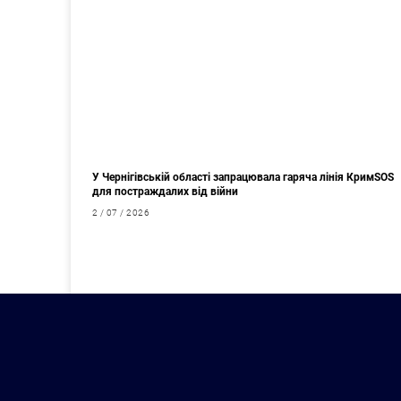
У Чернігівській області запрацювала гаряча лінія КримSOS
для постраждалих від війни
2 / 07 / 2026