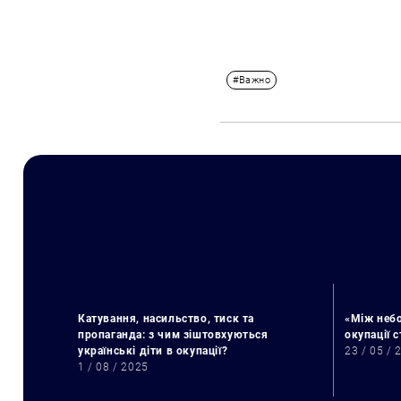
#Важно
Катування, насильство, тиск та
«Між небо
пропаганда: з чим зіштовхуються
окупації 
українські діти в окупації?
23 / 05 / 
1 / 08 / 2025