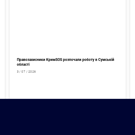
Правозахисники КримSOS розпочали роботу в Сумській
області
3 / 07 / 2026