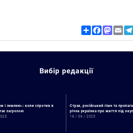
Share
Facebook
Mastodon
Email
Вибір редакції
м і землею»: коли спротив в
Страх, російський гімн та пропага
Искать:
стає загрозою
річна українка про життя під ок
2025
16 / 06 / 2025