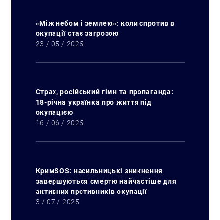
«Між небом і землею»: коли спротив в
окупації стає загрозою
23 / 05 / 2025
Страх, російський гімн та пропаганда:
18-річна українка про життя під
окупацією
16 / 06 / 2025
КримSOS: насильницькі зникнення
завершуються смертю найчастіше для
активних противників окупації
3 / 07 / 2025