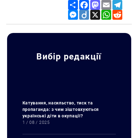
Share
Facebook
Mastodon
Email
Telegr
Messenger
Diigo
X
WhatsApp
Reddit
Вибір редакції
Катування, насильство, тиск та
пропаганда: з чим зіштовхуються
українські діти в окупації?
1 / 08 / 2025