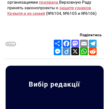
организациями
призвала
Верховную Раду
принять законопроекты о
защите узников
Кремля и их семей
(№6104, №6105 и №6106)
Поділитись
Share
Facebook
Mastodon
Email
Telegr
#Важно
Messenger
Diigo
X
WhatsApp
Reddit
Искать:
Вибір редакції