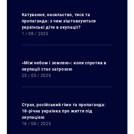
Катування, насильство, тиск та
пропаганда: з чим зіштовхуються
українські діти в окупації?
1 / 08 / 2025
«Між небом і землею»: коли спротив в
окупації стає загрозою
23 / 05 / 2025
Страх, російський гімн та пропаганда:
18-річна українка про життя під
окупацією
16 / 06 / 2025