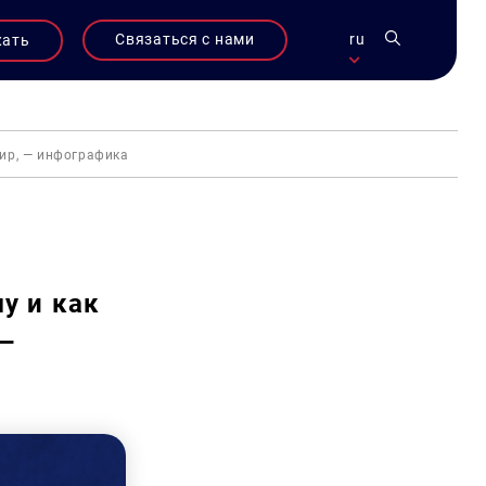
Связаться с нами
ru
жать
мир, — инфографика
у и как
 —