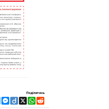
Поділитись
Telegram
Messenger
Diigo
X
WhatsApp
Reddit