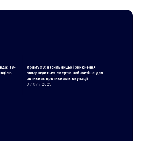
нда: 18-
КримSOS: насильницькі зникнення
упацією
завершуються смертю найчастіше для
активних противників окупації
3 / 07 / 2025