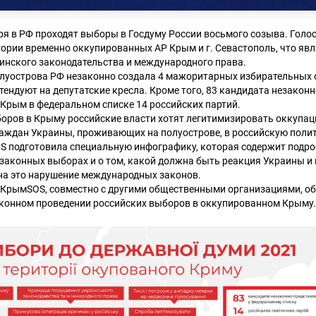
бря в РФ проходят выборы в Госдуму России восьмого созыва. Голо
тории временно оккупированных АР Крым и г. Севастополь, что я
инского законодательства и международного права.
олуострова РФ незаконно создала 4 мажоритарных избирательных о
тендуют на депутатские кресла. Кроме того, 83 кандидата незакон
Крым в федеральном списке 14 российских партий.
оров в Крыму российские власти хотят легитимизировать оккупа
раждан Украины, проживающих на полуострове, в российскую полит
 подготовила специальную инфографику, которая содержит подр
законных выборах и о том, какой должна быть реакция Украины и
на это нарушение международных законов.
 КрымSOS, совместно с другими общественными организациями, о
аконном проведении российских выборов в оккупированном Крыму.