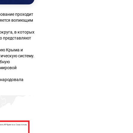
сование проходит
вляется вопиющим
круга, в которых
но представляют
цию Крыма и
ическую систему.
обную
 мировой
бнародовала