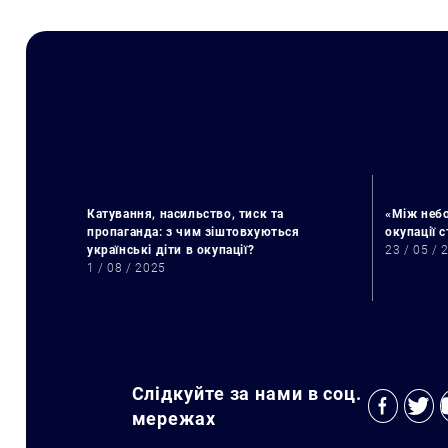
Катування, насильство, тиск та
«Між небо
пропаганда: з чим зіштовхуються
окупації 
українські діти в окупації?
23 / 05 / 
1 / 08 / 2025
Слідкуйте за нами в соц.
мережах