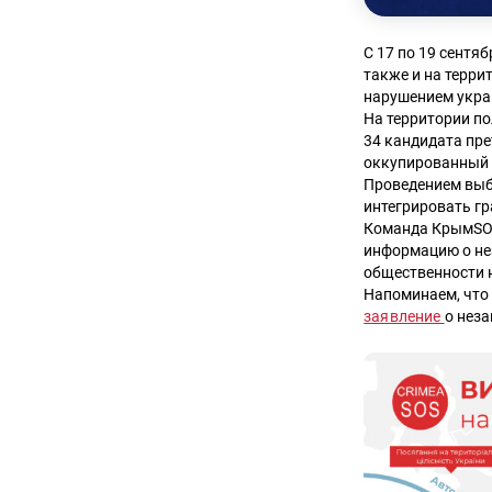
С 17 по 19 сентя
также и на терри
нарушением укра
На территории п
34 кандидата пре
оккупированный 
Проведением выб
интегрировать г
Команда КрымSOS
информацию о не
общественности 
Напоминаем, что
заявление
о нез