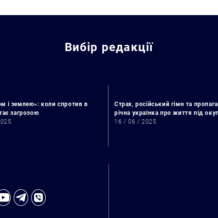
Искать:
Вибір редакції
м і землею»: коли спротив в
Страх, російський гімн та пропага
стає загрозою
річна українка про життя під ок
2025
16 / 06 / 2025