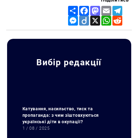
Поділитись
Share
Facebook
Mastodon
Email
Telegr
Messenger
Diigo
X
WhatsApp
Reddit
Вибір редакції
Катування, насильство, тиск та
пропаганда: з чим зіштовхуються
українські діти в окупації?
1 / 08 / 2025