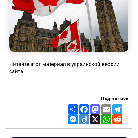
Читайте этот материал в украинской версии
сайта
Поділитись
Share
Facebook
Mastodon
Email
Telegr
Messenger
Diigo
X
WhatsApp
Reddit