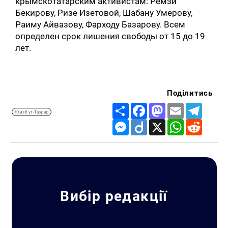
крымскотатарским активистам: Ремзи
Бекирову, Ризе Изетовой, Шабану Умерову,
Раиму Айвазову, Фарходу Базарову. Всем
определен срок лишения свободы от 15 до 19
лет.
Поділитись
Share
Facebook
Mastodon
Email
Telegr
#Хизб ут-Тахрир
Messenger
Diigo
X
WhatsApp
Reddit
Вибір редакції