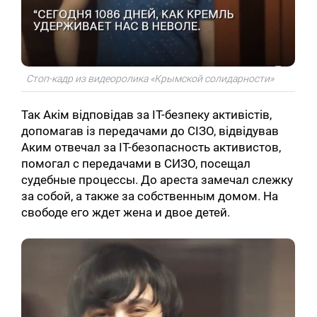
Стоп-кадр из видеоролика «Крымской солидарности»
Так Акім відповідав за IT-безпеку активістів,
допомагав із передачами до СІЗО, відвідував
Аким отвечал за IT-безопасность активистов,
помогал с передачами в СИЗО, посещал
судебные процессы. До ареста замечал слежку
за собой, а также за собственным домом. На
свободе его ждет жена и двое детей.