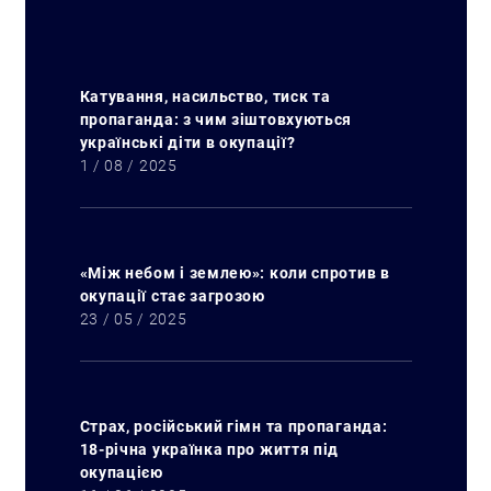
Катування, насильство, тиск та
пропаганда: з чим зіштовхуються
українські діти в окупації?
1 / 08 / 2025
«Між небом і землею»: коли спротив в
окупації стає загрозою
23 / 05 / 2025
Страх, російський гімн та пропаганда:
18-річна українка про життя під
окупацією