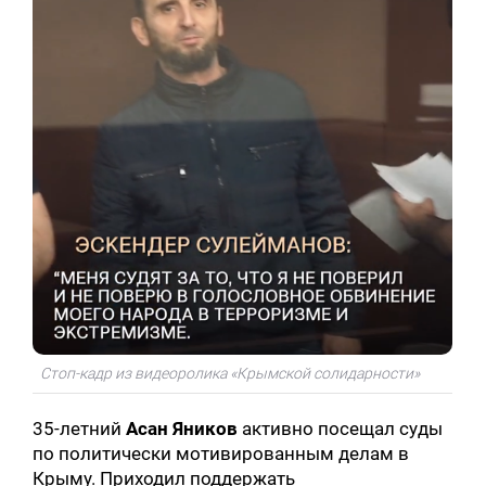
Стоп-кадр из видеоролика «Крымской солидарности»
Искать:
35-летний
Асан Яников
активно посещал суды
по политически мотивированным делам в
Крыму. Приходил поддержать