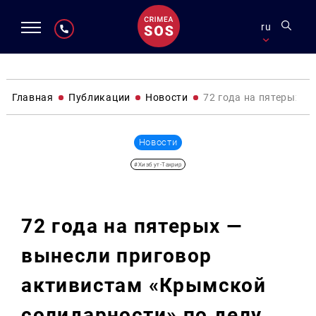
ru
Главная
Публикации
Новости
72 года на пятерых —
Новости
#Хизб ут-Тахрир
72 года на пятерых —
вынесли приговор
активистам «Крымской
солидарности» по делу