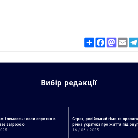
Share
Facebook
Mastodon
Email
Вибір редакції
м і землею»: коли спротив в
Страх, російський гімн та пропага
стає загрозою
річна українка про життя під ок
2025
16 / 06 / 2025