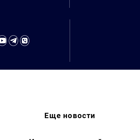
Еще
новости
Искать: