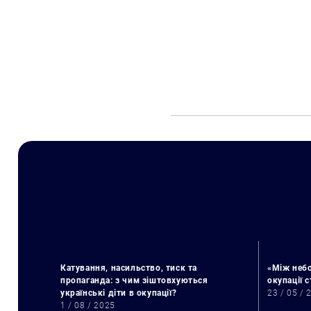
Катування, насильство, тиск та
«Між небо
пропаганда: з чим зіштовхуються
окупації 
українські діти в окупації?
23 / 05 / 
1 / 08 / 2025