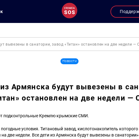
ук
Поддер
дут вывезены в санатории, завод «Титан» остановлен на две недели —
Новости
 из Армянска будут вывезены в сан
итан» остановлен на две недели —
т подконтрольные Кремлю крымские СМИ.
 погодные условия. Титановый завод, кислотонакопитель которого
н на две недели. Все дети из Армянска будут вывезены в санатории»