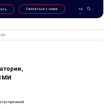
Связаться с нами
ru
жать
 СМИ
атории,
 СМИ
 стал причиной
.