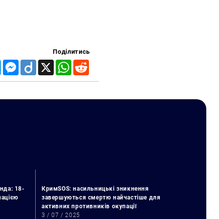
Поділитись
Telegram
Messenger
Diigo
X
WhatsApp
Reddit
нда: 18-
КримSOS: насильницькі зникнення
упацією
завершуються смертю найчастіше для
активних противників окупації
3 / 07 / 2025