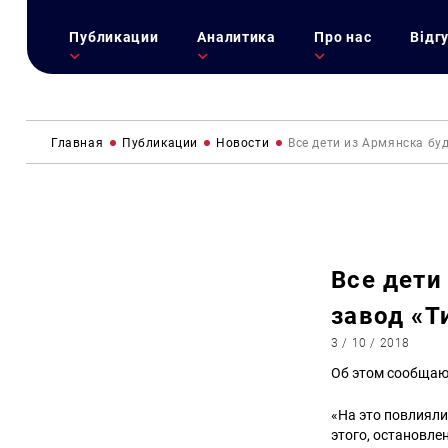
Публикации
Аналитика
Про нас
Відг
Главная
Публикации
Новости
Все дети из Армянска бу
Все дети
завод «Т
3 / 10 / 2018
Об этом сообщаю
«На это повлияли
этого, остановле