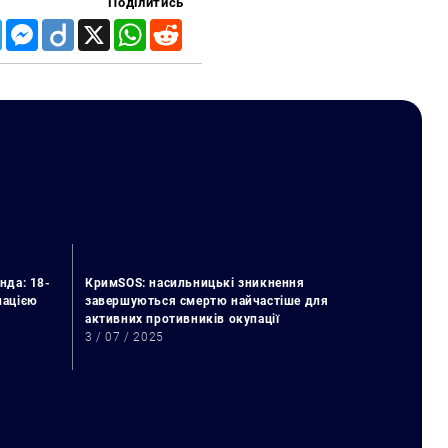
Поділитись
Telegram
Messenger
Diigo
X
WhatsApp
Reddit
нда: 18-
КримSOS: насильницькі зникнення
упацією
завершуються смертю найчастіше для
активних противників окупації
3 / 07 / 2025