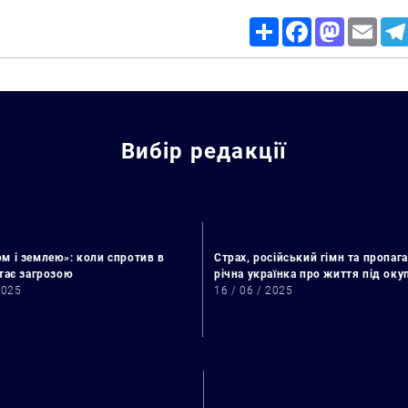
Share
Facebook
Mastodon
Email
Вибір редакції
м і землею»: коли спротив в
Страх, російський гімн та пропага
стає загрозою
річна українка про життя під ок
2025
16 / 06 / 2025