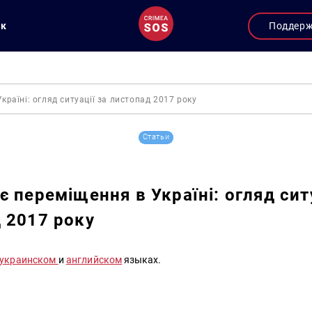
ук
Поддер
країні: огляд ситуації за листопад 2017 року
Статьи
є переміщення в Україні: огляд ситу
 2017 року
украинском
и
английском
языках.