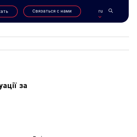
Связаться с нами
ru
жать
ації за