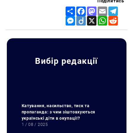
Поділитись
Share
Facebook
Mastodon
Email
Telegr
Messenger
Diigo
X
WhatsApp
Reddit
Вибір редакції
Катування, насильство, тиск та
пропаганда: з чим зіштовхуються
українські діти в окупації?
1 / 08 / 2025