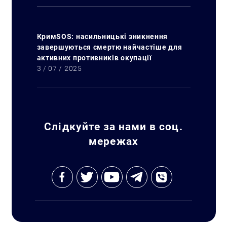
КримSOS: насильницькі зникнення
завершуються смертю найчастіше для
активних противників окупації
3 / 07 / 2025
Слідкуйте за нами в соц.
мережах
Искать: