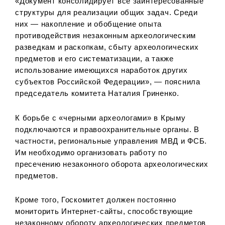
«Документ консолидирует все заинтересованные
структуры для реализации общих задач. Среди
них — накопление и обобщение опыта
противодействия незаконным археологическим
разведкам и раскопкам, сбыту археологических
предметов и его систематизации, а также
использование имеющихся наработок других
субъектов Российской Федерации», — пояснила
председатель комитета Наталия Гриненко.
К борьбе с «черными археологами» в Крыму
подключаются и правоохранительные органы. В
частности, региональны
е
управления МВД и ФСБ.
Им
необходимо организовать работу по
пресечению незаконного оборота археологических
предметов.
Кроме того, Госкомитет должен постоянно
монитори
ть
Интернет-сайт
ы
, способствующие
незаконному обороту археологических предметов