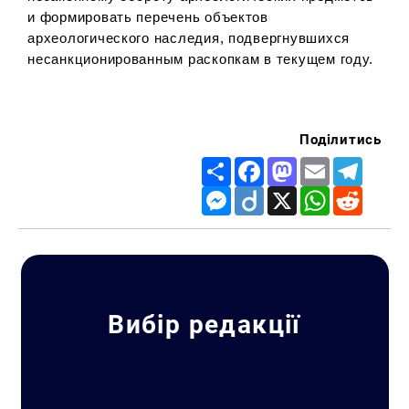
и формировать перечень объектов
археологического наследия, подвергнувшихся
несанкционированным раскопкам в текущем году.
Поділитись
Share
Facebook
Mastodon
Email
Telegr
Messenger
Diigo
X
WhatsApp
Reddit
Вибір редакції