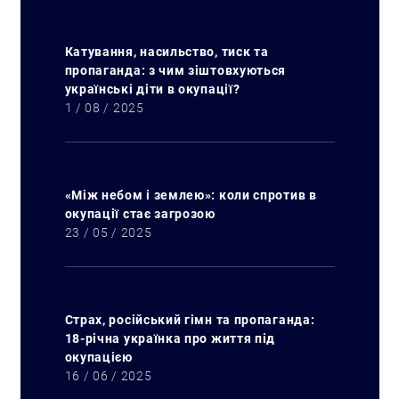
Катування, насильство, тиск та
пропаганда: з чим зіштовхуються
українські діти в окупації?
1 / 08 / 2025
«Між небом і землею»: коли спротив в
окупації стає загрозою
23 / 05 / 2025
Страх, російський гімн та пропаганда:
18-річна українка про життя під
окупацією
16 / 06 / 2025