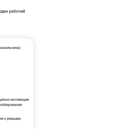
 один рабочий
насильника).
 целью мотивации
лоббирование
я к реакции: