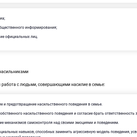
иа;
бщественного информирования;
ие официальных лиц.
 насильниками
 работа с людьми, совершающими насилие в семье:
е и предотвращение насильственного поведения в семье.
обственного насильственного поведения и согласие брать ответственность з
ие механизмов самоконтроля над своими эмоциями и поведением.
оциальных навыков, способных заменить агрессивную модель поведения, ус