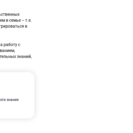
льственных
м в семье – т.е.
грироваться в
а работу с
ованием,
тельных знаний,
 эти знания