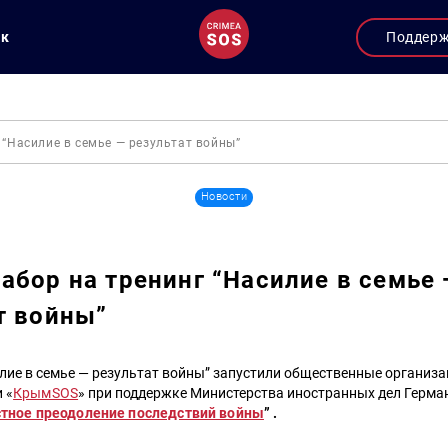
ук
Поддер
 “Насилие в семье — результат войны”
Новости
абор на тренинг “Насилие в семье 
т войны”
ие в семье — результат войны” запустили общественные организа
и «
КрымSOS
» при поддержке Министерства иностранных дел Герма
тное преодоление последствий войны
” .