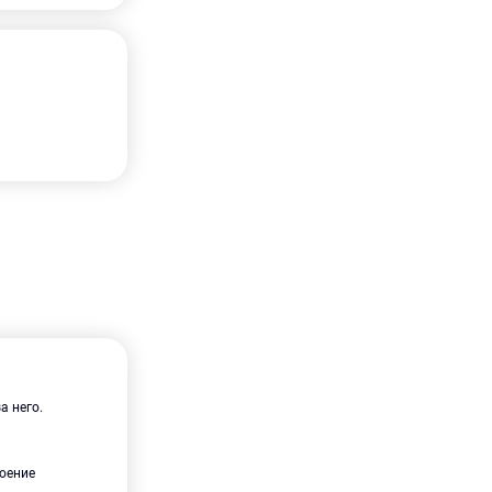
а него.
воение