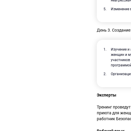
неагрессив
Изменение 
День 3. Создани
Изучение и
женщин и м
участников 
программой
Организаци
Эксперты
Тренинг проведу
приюта для женщи
работник Безопа