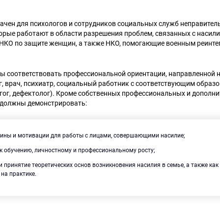
начен для психологов и сотрудников социальных служб неправите
орые работают в области разрешения проблем, связанных с насилие
 НКО по защите женщин, а также НКО, помогающие военным реинте
ы соответствовать профессиональной ориентации, направленной н
, врач, психиатр, социальный работник с соответствующим образ
гог, дефектолог). Кроме собственных профессиональных и дополни
 должны демонстрировать:
чины и мотивации для работы с лицами, совершающими насилие;
 к обучению, личностному и профессиональному росту;
 принятие теоретических основ возникновения насилия в семье, а также как
на практике.