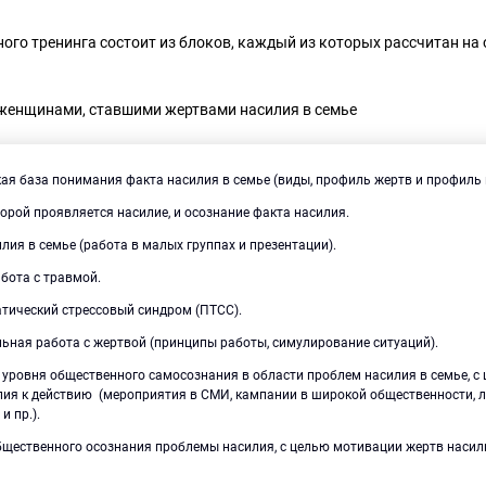
ого тренинга состоит из блоков, каждый из которых рассчитан на
с женщинами, ставшими жертвами насилия в семье
кая база понимания факта насилия в семье (виды, профиль жертв и профиль 
торой проявляется насилие, и осознание факта насилия.
лия в семье (работа в малых группах и презентации).
бота с травмой.
тический стрессовый синдром (ПТСС).
ьная работа с жертвой (принципы работы, симулирование ситуаций).
уровня общественного самосознания в области проблем насилия в семье, с
лия к действию (мероприятия в СМИ, кампании в широкой общественности, 
и пр.).
бщественного осознания проблемы насилия, с целью мотивации жертв насили