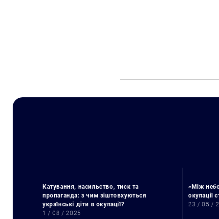
Катування, насильство, тиск та
«Між небо
пропаганда: з чим зіштовхуються
окупації 
українські діти в окупації?
23 / 05 / 
1 / 08 / 2025