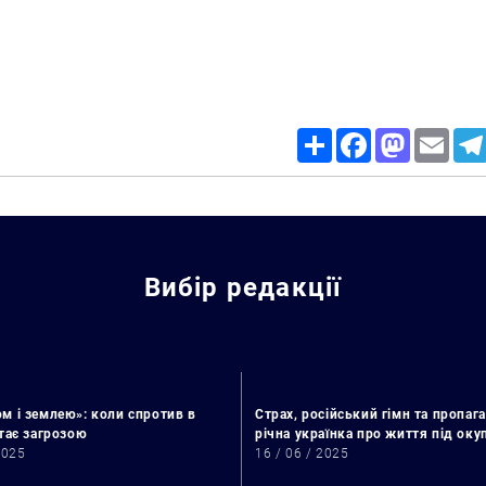
Share
Facebook
Mastodon
Email
Вибір редакції
м і землею»: коли спротив в
Страх, російський гімн та пропага
стає загрозою
річна українка про життя під ок
2025
16 / 06 / 2025