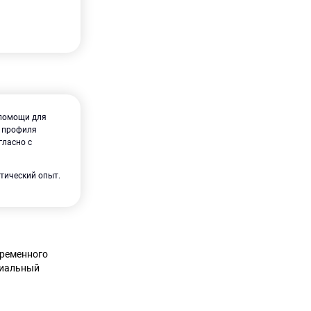
опомощи для
я профиля
гласно с
тический опыт.
временного
циальный