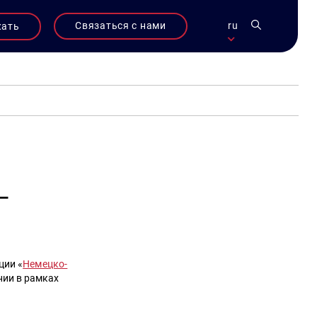
Связаться с нами
ru
жать
—
ции «
Немецко-
нии в рамках