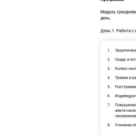
Модуль трехдневн
день.
День 1. Работа 
Теоретичес
Среда, в ко
Колесо наси
Травма и ра
Посттравма
Индивидуал
Повышение 
жертв наси
чиновников 
Усиление о