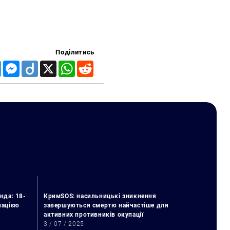
Поділитись
Telegram
Messenger
Diigo
X
WhatsApp
Reddit
нда: 18-
КримSOS: насильницькі зникнення
упацією
завершуються смертю найчастіше для
активних противників окупації
3 / 07 / 2025