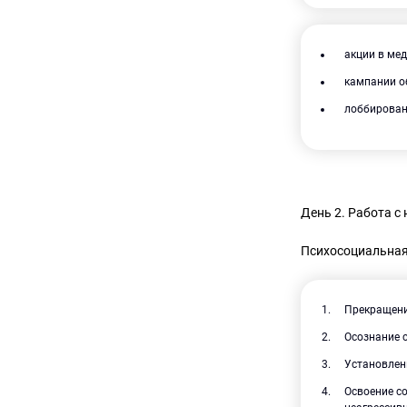
акции в мед
кампании о
лоббирован
День 2. Работа с
Психосоциальная
Прекращени
Осознание с
Установлен
Освоение с