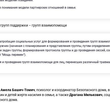
ных моделей поведения.
в понимания модели партнерских отношений в семье.
е групп поддержки – групп взаимопомощи
 апробация социальных услуг для формирования и проведения групп взаим
ужчин (начиная с планирования и представления группы, путем определени
и задач группы, формирования протокола группы и до проведения сессий, со
 “Мощь перемен“).
я и проведение групп взаимопомощи для лиц, перенесших различный травма
т
Амела Башич-Томич
, психолог и координатор Безопасного дома, 
н и детей жертв насилия в семье, а также
Драгана Милькович
, со
сного дома.
Искать: