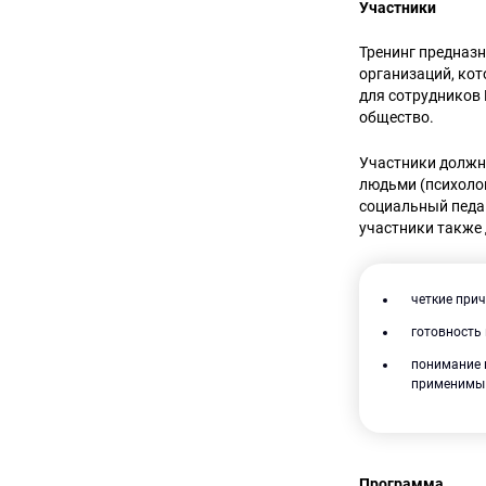
Участники
Тренинг предназ
организаций, кот
для сотрудников
общество.
Участники должн
людьми (психолог
социальный педа
участники также
четкие при
готовность
понимание и
применимы 
Программа