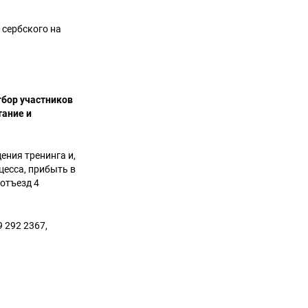
 сербского на
тбор участников
тание и
ения тренинга и,
цесса, прибыть в
 отъезд 4
9 292 2367,