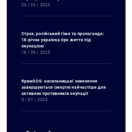
23 / 05 / 2025
Страх, російський гімн та пропаганда:
18-річна українка про життя під
окупацією
16 / 06 / 2025
КримSOS: насильницькі зникнення
завершуються смертю найчастіше для
активних противників окупації
3 / 07 / 2025
Искать: