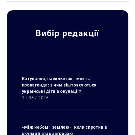
Вибір редакції
Катування, насильство, тиск та
пропаганда: з чим зіштовхуються
українські діти в окупації?
1 / 08 / 2025
«Між небом і землею»: коли спротив в
окупації стає загрозою