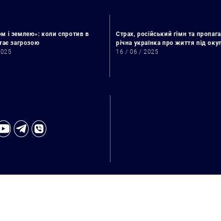
м і землею»: коли спротив в
Страх, російський гімн та пропага
стає загрозою
річна українка про життя під ок
2025
16 / 06 / 2025