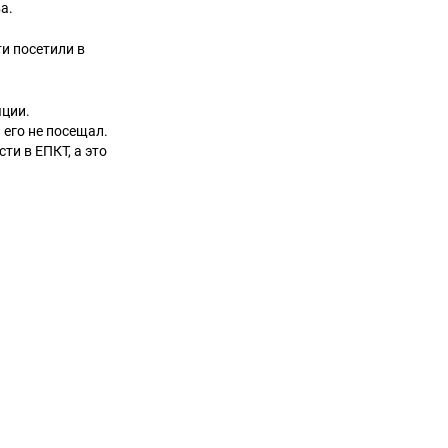
а.
и посетили в
яции.
его не посещал.
ти в ЕПКТ, а это