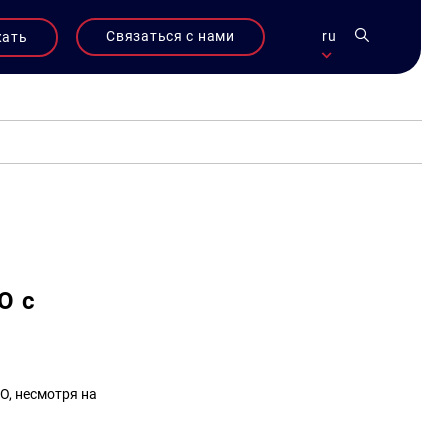
Связаться с нами
ru
жать
О с
О, несмотря на