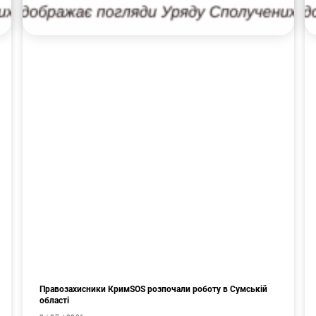
Правозахисники КримSOS розпочали роботу в Сумській
області