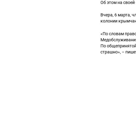
Об этом на своей
Вчера, 6 марта, 
колонии крымчан
«По словам право
Медобслуживания 
По общепринятой 
страшно», – пише