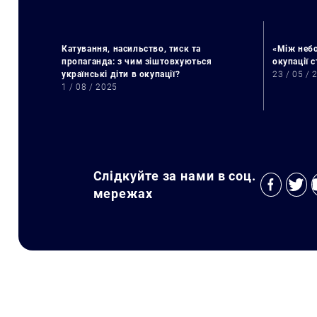
Катування, насильство, тиск та
«Між небо
пропаганда: з чим зіштовхуються
окупації 
українські діти в окупації?
23 / 05 / 
1 / 08 / 2025
Слідкуйте за нами в соц.
мережах