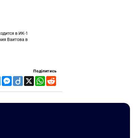
одится в ИК-1
ния Ваитова в
Поділитись
Telegram
Messenger
Diigo
X
WhatsApp
Reddit