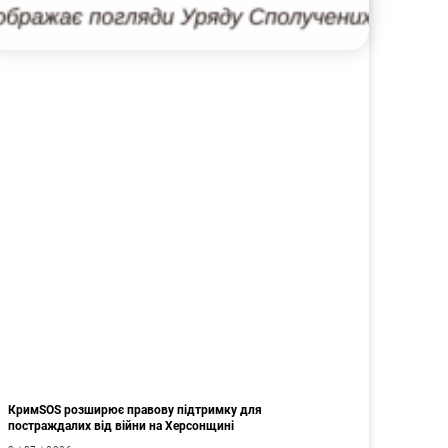
КримSOS розширює правову підтримку для
постраждалих від війни на Херсонщині