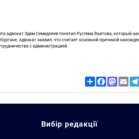
та адвокат Эдем Семедляев посетил Рустема Ваитова, который нах
Кургане. Адвокат заявил, что считает основной причиной нахожде
отрудничества с администрацией.
Share
Facebook
Mastodon
Email
Вибір редакції
Искать: