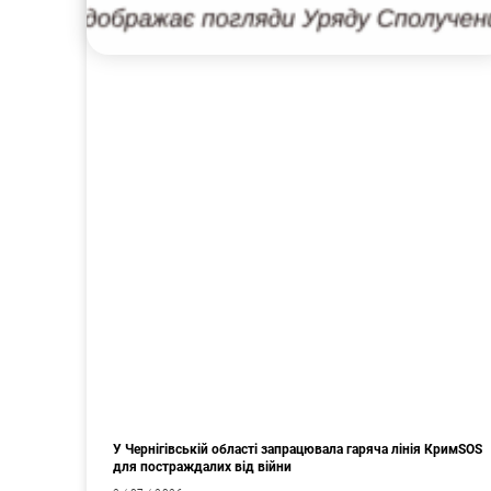
У Чернігівській області запрацювала гаряча лінія КримSOS
для постраждалих від війни