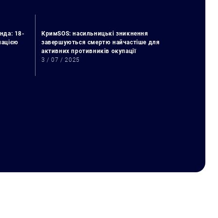
нда: 18-
КримSOS: насильницькі зникнення
упацією
завершуються смертю найчастіше для
активних противників окупації
3 / 07 / 2025