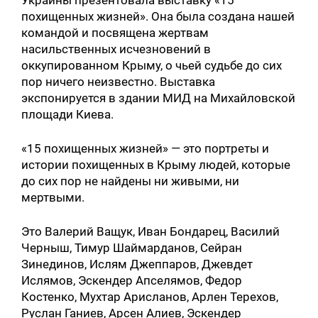
Украины презентовала выставку «15
похищенных жизней». Она была создана нашей
командой и посвящена жертвам
насильственных исчезновений в
оккупированном Крыму, о чьей судьбе до сих
пор ничего неизвестно. Выставка
экспонируется в здании МИД на Михайловской
площади Киева.
«15 похищенных жизней» — это портреты и
истории похищенных в Крыму людей, которые
до сих пор не найдены ни живыми, ни
мертвыми.
Это Валерий Ващук, Иван Бондарец, Василий
Черныш, Тимур Шаймарданов, Сейран
Зинединов, Ислям Джеппаров, Джевдет
Ислямов, Эскендер Апселямов, Федор
Костенко, Мухтар Арисланов, Арлен Терехов,
Руслан Ганиев, Арсен Алиев, Эскендер