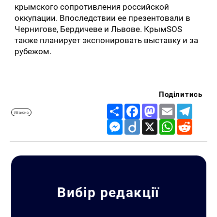
крымского сопротивления российской
оккупации. Впоследствии ее презентовали в
Чернигове, Бердичеве и Львове. КрымSOS
также планирует экспонировать выставку и за
рубежом.
Поділитись
Share
Facebook
Mastodon
Email
Telegr
#Важно
Messenger
Diigo
X
WhatsApp
Reddit
Вибір редакції