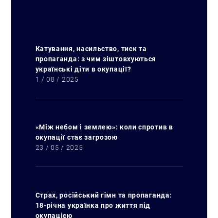
Катування, насильство, тиск та
пропаганда: з чим зіштовхуються
українські діти в окупації?
1 / 08 / 2025
«Між небом і землею»: коли спротив в
окупації стає загрозою
23 / 05 / 2025
Страх, російський гімн та пропаганда:
18-річна українка про життя під
окупацією