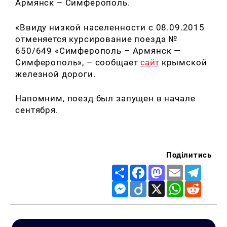
Армянск – Симферополь.
«Ввиду низкой населенности с 08.09.2015
отменяется курсирование поезда №
650/649 «Симферополь – Армянск —
Симферополь», – сообщает
сайт
крымской
железной дороги.
Напомним, поезд был запущен в начале
сентября.
Поділитись
Share
Facebook
Mastodon
Email
Telegr
Messenger
Diigo
X
WhatsApp
Reddit