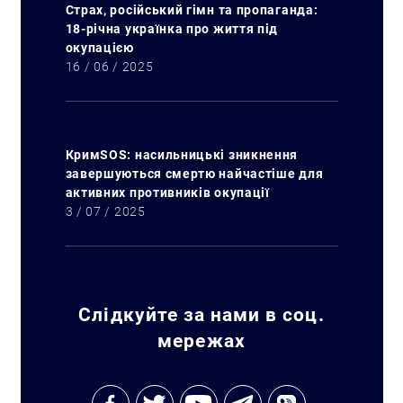
Страх, російський гімн та пропаганда:
18-річна українка про життя під
окупацією
16 / 06 / 2025
Искать:
КримSOS: насильницькі зникнення
завершуються смертю найчастіше для
активних противників окупації
3 / 07 / 2025
Слідкуйте за нами в соц.
мережах