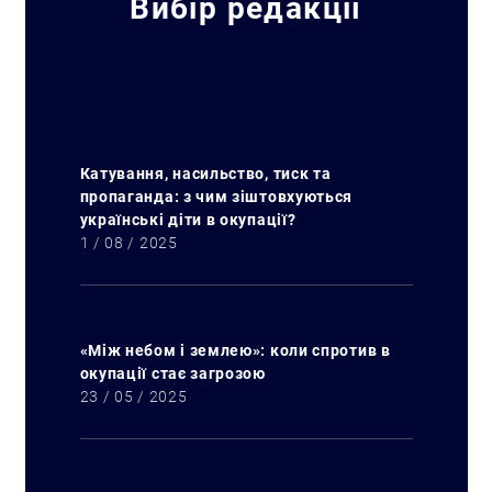
Вибір редакції
Катування, насильство, тиск та
пропаганда: з чим зіштовхуються
українські діти в окупації?
1 / 08 / 2025
«Між небом і землею»: коли спротив в
окупації стає загрозою
23 / 05 / 2025