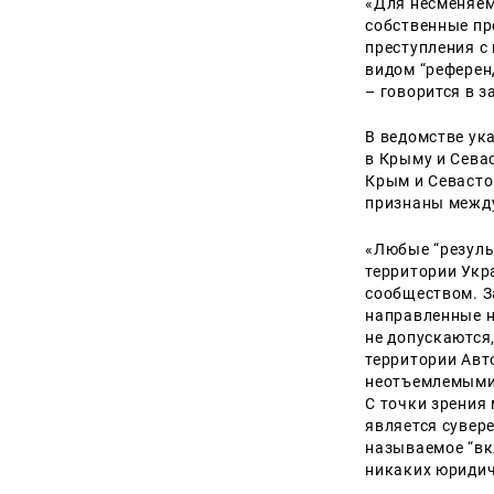
«Для несменяем
собственные пр
преступления с 
видом “референ
– говорится в з
В ведомстве ук
в Крыму и Сева
Крым и Севасто
признаны межд
«Любые “резуль
территории Укр
сообществом. З
направленные н
не допускаются
территории Авт
неотъемлемыми 
С точки зрения
является сувере
называемое “вк
никаких юридич