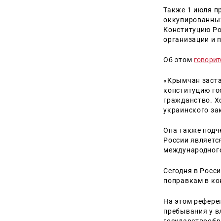
Также 1 июля п
оккупированных
Конституцию Ро
организации и 
Об этом
говорит
«Крымчан заста
конституцию го
гражданство. Х
украинского за
Она также подч
России являетс
международного
Сегодня в Росс
поправкам в ко
На этом рефере
пребывания у в