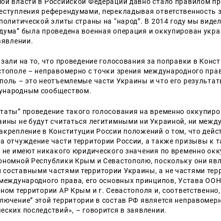
ой власти в Российской Федерации давно стало правилом п
еступления референдумами, перекладывая ответственность з
политической элиты страны на “народ”. В 2014 году мы видел
дума” была проведена военная операция и оккупирован укр
аявлении.
азали на то, что проведение голосования за поправки в Конс
стополе – неправомерно с точки зрения международного пра
поль – это неотъемлемые части Украины и что его результат
ународным сообществом.
таты” проведение такого голосования на временно оккупир
аины не будут считаться легитимными ни Украиной, ни меж
акрепление в Конституции России положений о том, что дейс
а отчуждение части территории России, а также призывы к 
, не имеют никакого юридического значения по временно ок
ономной Республики Крым и Севастополю, поскольку они яв
составными частями территории Украины, а не частями тер
 международного права, его основных принципов, Устава ООН
ном территории АР Крым и г. Севастополя и, соответственно,
лючение” этой территории в состав РФ является неправомер
еских последствий», – говорится в заявлении.