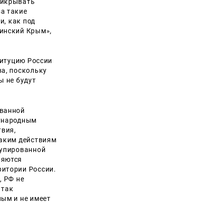
рикрывать
а такие
и, как под
аинский Крым»,
титуцию России
ва, поскольку
ы не будут
ованной
дународным
твия,
таким действиям
купированной
ляются
ритории России.
, РФ не
 так
ным и не имеет