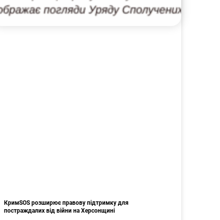
КримSOS розширює правову підтримку для
постраждалих від війни на Херсонщині