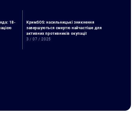
нда: 18-
КримSOS: насильницькі зникнення
упацією
завершуються смертю найчастіше для
активних противників окупації
3 / 07 / 2025