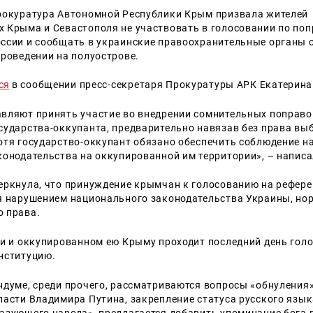
рокуратура Автономной Республики Крым призвала жителей
 Крыма и Севастополя не участвовать в голосовании по поп
ссии и сообщать в украинские правоохранительные органы о
проведении на полуострове.
ся
в сообщении пресс-секретаря Прокуратуры АРК Екатерина
вляют принять участие во внедрении сомнительных поправо
сударства-оккупанта, предварительно навязав без права вы
отя государство-оккупант обязано обеспечить соблюдение н
конодательства на оккупированной им территории», – напис
еркнула, что принуждение крымчан к голосованию на рефере
я нарушением национального законодательства Украины, но
 права.
ии и оккупированном ею Крыму проходит последний день гол
нституцию.
ндуме, среди прочего, рассматриваются вопросы «обнуления
ласти Владимира Путина, закрепление статуса русского язык