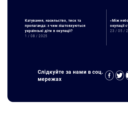
Катування, насильство, тиск та
«Між небо
пропаганда: з чим зіштовхуються
окупації 
українські діти в окупації?
23 / 05 / 
1 / 08 / 2025
Слідкуйте за нами в соц.
мережах