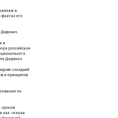
равкам в
 фактах его
 Диденко.
к в
бора российское
ационального
ала Диденко.
ндуме соседней
рм и принципов
осования по
» сроков
а как «языка