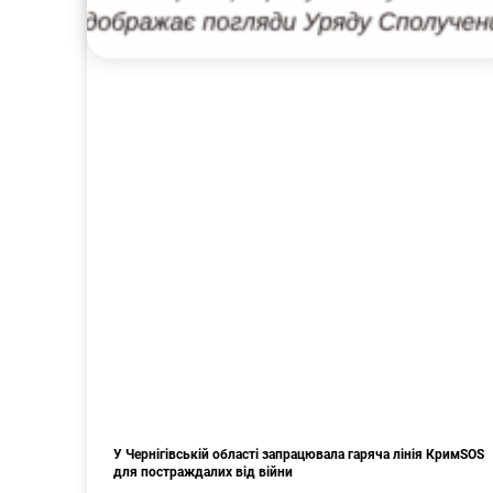
У Чернігівській області запрацювала гаряча лінія КримSOS
для постраждалих від війни