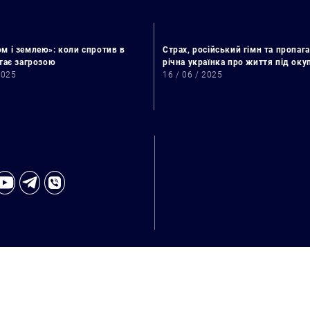
м і землею»: коли спротив в
Страх, російський гімн та пропага
стає загрозою
річна українка про життя під ок
2025
16 / 06 / 2025