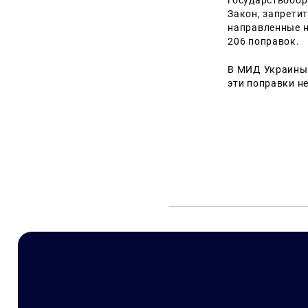
государствообр
Закон, запрети
направленные
206 поправок.
В МИД Украин
эти поправки н