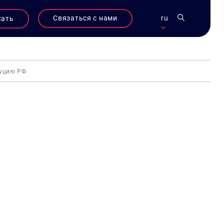
Связаться с нами
ru
жать
туцию РФ