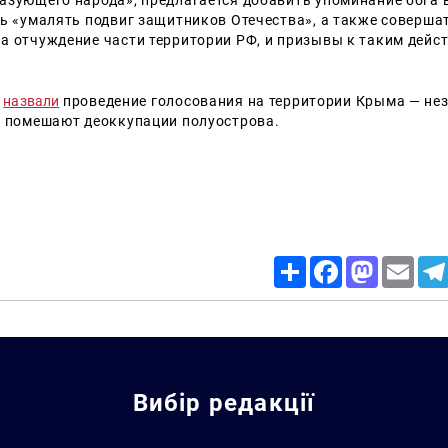
азующего народа», предлагается добавить упоминание бога 
ть «умалять подвиг защитников Отечества», а также совершат
на отчуждение части территории РФ, и призывы к таким дейс
ы
назвали
проведение голосования на территории Крыма — не
е помешают деоккупации полуострова.
Share
Facebook
Mastodon
Email
Вибір редакції
Искать: