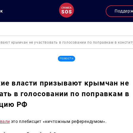
ук
Поддер
ывают крымчан не участвовать в голосовании по поправкам в консти
Новости
ие власти призывают крымчан не
ать в голосовании по поправкам в
уцию РФ
звали
это плебисцит «ничтожным референдумом».