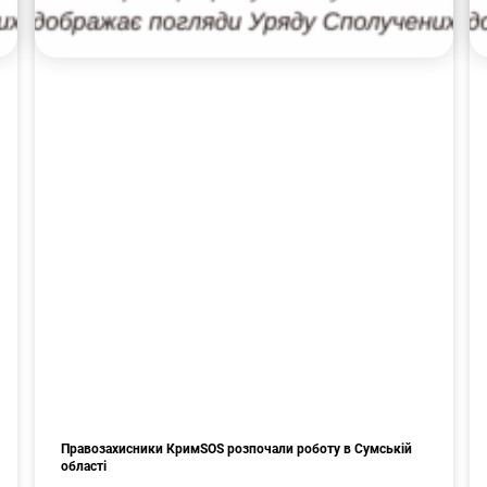
Правозахисники КримSOS розпочали роботу в Сумській
області