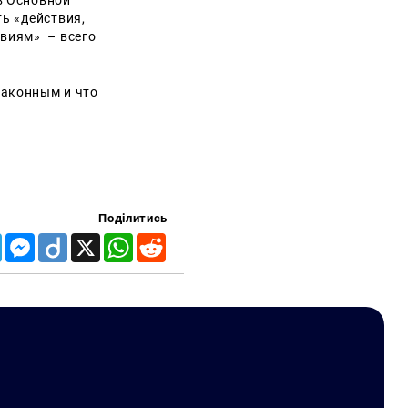
в Основной
ь «действия,
твиям
» – всего
законным и что
Поділитись
Telegram
Messenger
Diigo
X
WhatsApp
Reddit